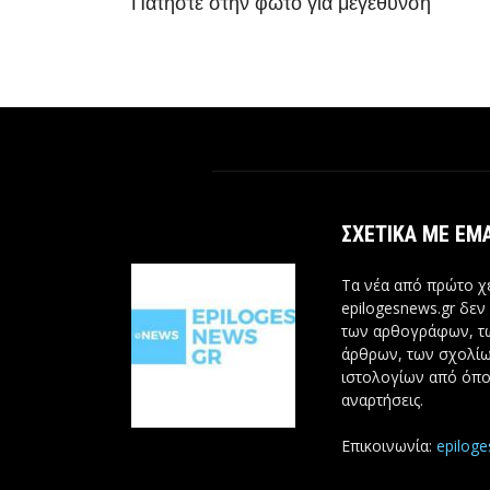
Πατήστε στην φωτο για μεγέθυνση
ΣΧΕΤΙΚΆ ΜΕ ΕΜ
Τα νέα από πρώτο χέ
epilogesnews.gr δεν
των αρθογράφων, 
άρθρων, των σχολίω
ιστολογίων από όπο
αναρτήσεις.
Επικοινωνία:
epilog