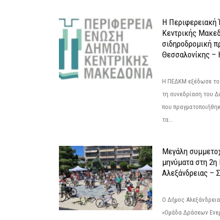
Η Περιφερειακή
Κεντρικής Μακεδ
σιδηροδρομική π
Θεσσαλονίκης – 
Η ΠΕΔΚΜ εξέδωσε το 
τη συνεδρίαση του Δ
που πραγματοποιήθηκε
τα...
Μεγάλη συμμετοχ
μηνύματα στη 2η
Αλεξάνδρειας – Σ
Ο Δήμος Αλεξάνδρεια
«Ομάδα Δράσεων Ενε