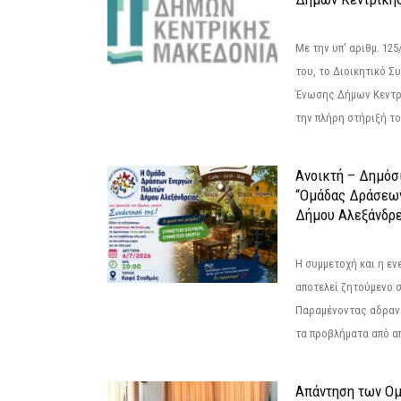
Με την υπ' αριθμ. 1
του, το Διοικητικό 
Ένωσης Δήμων Κεντρ
την πλήρη στήριξή του
Ανοικτή – Δημόσ
“Ομάδας Δράσεω
Δήμου Αλεξάνδρε
Η συμμετοχή και η ε
αποτελεί ζητούμενο 
Παραμένοντας αδραν
τα προβλήματα από απ
Απάντηση των Ο