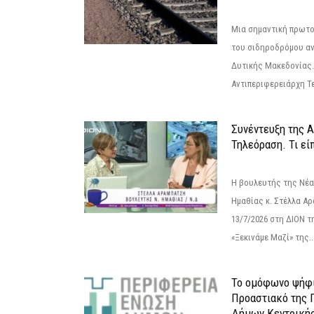
Μια σημαντική πρωτο
του σιδηροδρόμου α
Δυτικής Μακεδονίας.
Αντιπεριφερειάρχη Τε
Συνέντευξη της 
Τηλεόραση. Τι εί
Η βουλευτής της Νέ
Ημαθίας κ. Στέλλα Α
13/7/2026 στη ΔΙΟΝ τ
«Ξεκινάμε Μαζί» της..
Το ομόφωνο ψήφι
Προαστιακό της 
Δήμων Κεντρική