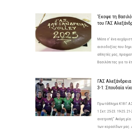
‘Εκοψε τη Βασιλό
του ΓΑΣ Αλεξάνδ
Μέσα σ' ένα ευχάριστ
αισιοδοξίας που δημ
αθλητές μας, πραγμα
Βασιλόπιτας για το έτ
ΓΑΣ Αλεξάνδρεια
3-1: Σπουδαία νί
Πρωτάθλημα Κ18 Γ.Α.
1 Σετ: 25-23. 19-25. 21
ανατροπή" Ακόμη μία 
των κορασίδων μας. Α