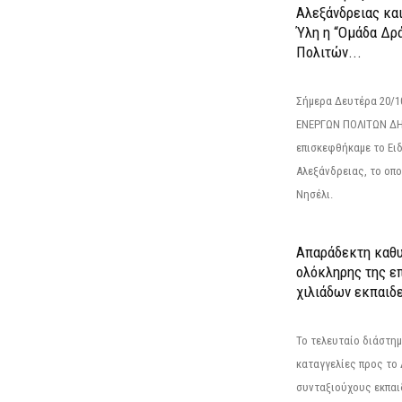
Αλεξάνδρειας κα
Ύλη η “Ομάδα Δρ
Πολιτών...
Σήμερα Δευτέρα 20/
ΕΝΕΡΓΩΝ ΠΟΛΙΤΩΝ Δ
επισκεφθήκαμε το Ει
Αλεξάνδρειας, το οπο
Νησέλι.
Απαράδεκτη καθυ
ολόκληρης της επ
χιλιάδων εκπαιδ
Το τελευταίο διάστημ
καταγγελίες προς το Δ
συνταξιούχους εκπαι