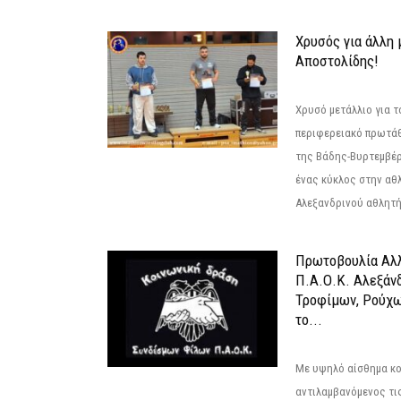
Χρυσός για άλλη 
Αποστολίδης!
Χρυσό μετάλλιο για τ
περιφερειακό πρωτά
της Βάδης-Βυρτεμβέρ
ένας κύκλος στην αθ
Αλεξανδρινού αθλητή 
Πρωτοβουλία Αλλ
Π.Α.Ο.Κ. Αλεξάνδ
Τροφίμων, Ρούχω
το...
Με υψηλό αίσθημα κο
αντιλαμβανόμενος τι