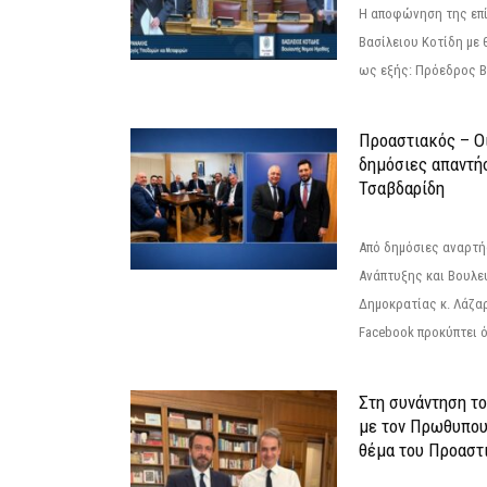
Η αποφώνηση της επί
Βασίλειου Κοτίδη με 
ως εξής: Πρόεδρος Β
Προαστιακός – Οι
δημόσιες απαντή
Τσαβδαρίδη
Από δημόσιες αναρτ
Ανάπτυξης και Βουλε
Δημοκρατίας κ. Λάζα
Facebook προκύπτει ό
Στη συνάντηση τ
με τον Πρωθυπου
θέμα του Προαστι