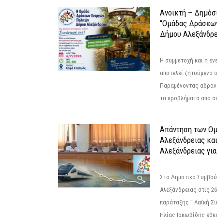
Ανοικτή – Δημόσ
“Ομάδας Δράσεω
Δήμου Αλεξάνδρε
Η συμμετοχή και η ε
αποτελεί ζητούμενο 
Παραμένοντας αδραν
τα προβλήματα από απ
Απάντηση των Ο
Αλεξάνδρειας κα
Αλεξάνδρειας για
Στο Δημοτικό Συμβού
Αλεξάνδρειας στις 26
παράταξης " Λαϊκή Σ
Ηλίας Ιακωβίδης έθεσ