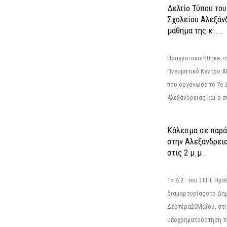
Δελτίο Τύπου το
Σχολείου Αλεξάνδ
μάθημα της κ....
Πραγματοποιήθηκε τη
Πνευματικό Κέντρο Α
που οργάνωσε το 7ο 
Αλεξάνδρειας και ο σ
Κάλεσμα σε παρά
στην Αλεξάνδρεια
στις 2 μ.μ.
Το Δ.Σ. του ΣΕΠΕ Ημ
διαμαρτυρίαςστο Δημ
Δευτέρα26Μαΐου, στις
υποχρηματοδότηση τ