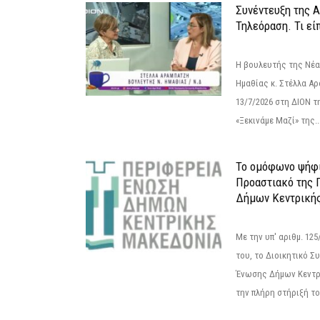
Συνέντευξη της 
Τηλεόραση. Τι εί
Η βουλευτής της Νέ
Ημαθίας κ. Στέλλα Α
13/7/2026 στη ΔΙΟΝ τ
«Ξεκινάμε Μαζί» της..
Το ομόφωνο ψήφι
Προαστιακό της 
Δήμων Κεντρική
Με την υπ' αριθμ. 1
του, το Διοικητικό 
Ένωσης Δήμων Κεντρ
την πλήρη στήριξή του