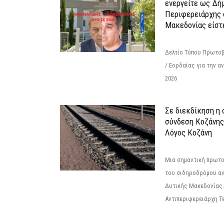
ενεργείτε ως Δή
Περιφερειάρχης 
Μακεδονίας είστ
Δελτίο Τύπου Πρωτοβ
/ Εορδαίας για την 
2026
Σε διεκδίκηση η
σύνδεση Κoζάνης
Λόγος Κοζάνη
Μια σημαντική πρωτο
του σιδηροδρόμου α
Δυτικής Μακεδονίας.
Αντιπεριφερειάρχη Τε