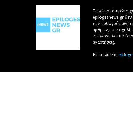
Τα νέα από πρώτο χέ
epilogesnews.gr δεν
των αρθογράφων, 
άρθρων, των σχολίω
ιστολογίων από όπο
αναρτήσεις.
Επικοινωνία:
epilog