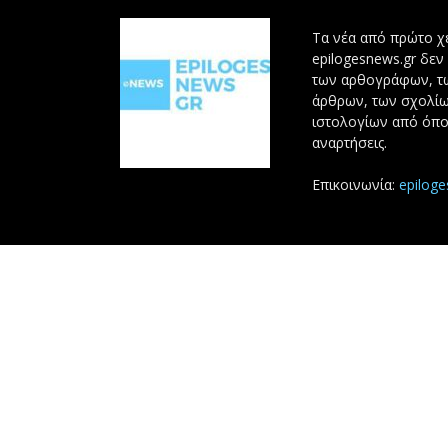
Τα νέα από πρώτο χέ
epilogesnews.gr δεν
των αρθογράφων, 
άρθρων, των σχολίω
ιστολογίων από όπο
αναρτήσεις.
Επικοινωνία:
epilog