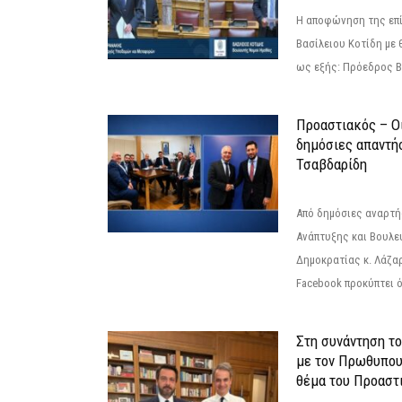
Η αποφώνηση της επί
Βασίλειου Κοτίδη με 
ως εξής: Πρόεδρος Β
Προαστιακός – Οι
δημόσιες απαντή
Τσαβδαρίδη
Από δημόσιες αναρτ
Ανάπτυξης και Βουλε
Δημοκρατίας κ. Λάζα
Facebook προκύπτει ό
Στη συνάντηση τ
με τον Πρωθυπου
θέμα του Προαστι