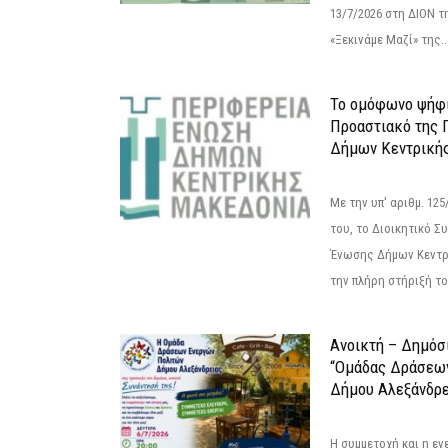
13/7/2026 στη ΔΙΟΝ τ
«Ξεκινάμε Μαζί» της..
Το ομόφωνο ψήφι
Προαστιακό της 
Δήμων Κεντρική
Με την υπ' αριθμ. 1
του, το Διοικητικό 
Ένωσης Δήμων Κεντρ
την πλήρη στήριξή του
Ανοικτή – Δημόσ
“Ομάδας Δράσεω
Δήμου Αλεξάνδρε
Η συμμετοχή και η ε