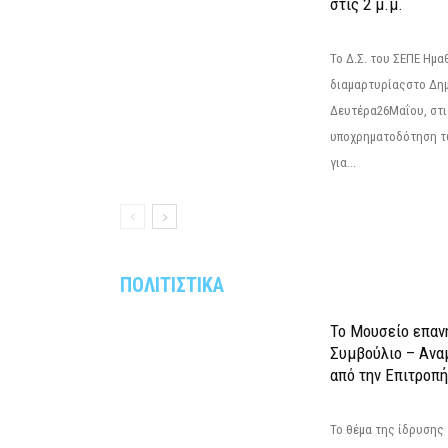
στις 2 μ.μ.
Το Δ.Σ. του ΣΕΠΕ Ημ
διαμαρτυρίαςστο Δημ
Δευτέρα26Μαΐου, στις
υποχρηματοδότηση τ
για...
ΠΟΛΙΤΙΣΤΙΚΑ
Το Μουσείο επαν
Συμβούλιο – Ανα
από την Επιτροπή
Το θέμα της ίδρυσης 