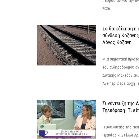
/ Εορδαίας για την 
2026
Σε διεκδίκηση η
σύνδεση Κoζάνης
Λόγος Κοζάνη
Μια σημαντική πρωτο
του σιδηροδρόμου α
Δυτικής Μακεδονίας.
Αντιπεριφερειάρχη Τε
Συνέντευξη της 
Τηλεόραση. Τι εί
Η βουλευτής της Νέ
Ημαθίας κ. Στέλλα Α