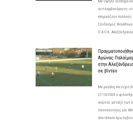
Με υψηλό αίσθημα κο
αντιλαμβανόμενος τι
επηρεάζουν πολλούς 
Σύνδεσμος Φιλάθλων Π
Π.Α.Ο.Κ. Αλεξάνδρειας
Πραγματοποιήθηκ
Αγώνας Παλαίμα
στην Αλεξάνδρει
σε βίντεο
Με μεγάλη επιτυχία 
21/10/2024 ο φιλανθ
αγώνας μεταξύ των π
Θεσσαλονίκης και Αθ
αποτέλεσε πρωτοβουλ