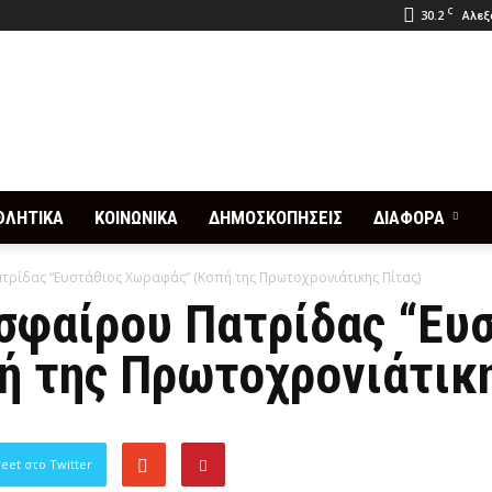
C
30.2
Αλεξ
ΘΛΗΤΙΚΑ
ΚΟΙΝΩΝΙΚΑ
ΔΗΜΟΣΚΟΠΗΣΕΙΣ
ΔΙΑΦΟΡΑ
ρίδας “Ευστάθιος Χωραφάς” (Kοπή της Πρωτοχρονιάτικης Πίτας)
σφαίρου Πατρίδας “Ευ
 της Πρωτοχρονιάτικη
eet στο Twitter