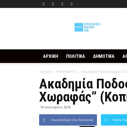
Epilogesnews
ΑΡΧΙΚΗ
ΠΟΛΙΤΙΚΑ
ΔΗΜΟΤΙΚΑ
Α
Αρχική
ΑΘΛΗΜΑΤΑ
Ακαδημία Ποδοσφαίρου Πατ
Ακαδημία Ποδο
Χωραφάς” (Kοπή
18 Ιανουαρίου, 2018
Κοινοποίηση στο Facebook
Κάντε Tw