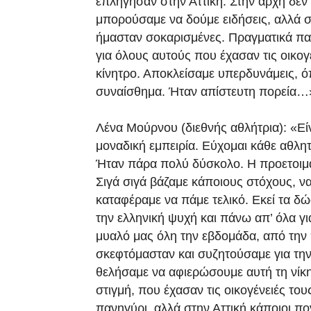
επλήγησαν στην Αττική. Στην αρχή δεν 
μπορούσαμε να δούμε ειδήσεις, αλλά στ
ήμασταν σοκαρισμένες. Πραγματικά παί
για όλους αυτούς που έχασαν τις οικογ
κίνητρο. Αποκλείσαμε υπερδυνάμεις, ό
συναίσθημα. Ήταν απίστευτη πορεία…
Λένα Μούρνου (διεθνής αθλήτρια): «Εί
μοναδική εμπειρία. Εύχομαι κάθε αθλητ
Ήταν πάρα πολύ δύσκολο. Η προετοιμα
Σιγά σιγά βάζαμε κάποιους στόχους, να
καταφέραμε να πάμε τελικό. Εκεί τα δώ
την ελληνική ψυχή και πάνω απ’ όλα γ
μυαλό μας όλη την εβδομάδα, από την 
σκεφτόμασταν και συζητούσαμε για τη
θελήσαμε να αφιερώσουμε αυτή τη νί
στιγμή, που έχασαν τις οικογένειές του
πανηγύρι, αλλά στην Αττική κάποιοι π