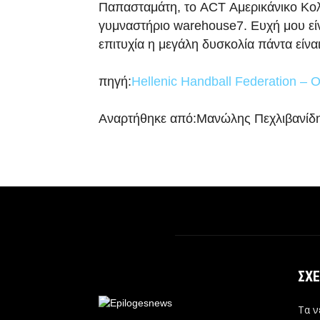
Παπασταμάτη, το ACT Αμερικάνικο Κολέ
γυμναστήριο warehouse7. Ευχή μου εί
επιτυχία η μεγάλη δυσκολία πάντα είναι
πηγή:
Hellenic Handball Federation – 
Αναρτήθηκε από:Μανώλης Πεχλιβανίδ
ΣΧΕ
Τα ν