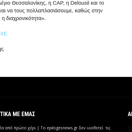
γιο Θεσσαλονίκης, η CAP, η Delousil και το
ναι να τους πολλαπλασιάσουμε, καθώς στην
 η διαχρονικότητα».
ΟΧΕ
ης
ΤΙΚΆ ΜΕ ΕΜΆΣ
Α
έα από πρώτο χέρι | Tο epilogesnews.gr δεν υιοθετεί τις