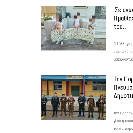
Σε αγω
Ημαθία
του...
Ο Σύλλογος
δελτίο τύπο
Εκπαιδευτι
Την Πα
Πνευματ
Δημοτικ
Την Παρασκε
γίνει η παρ
ταινία μικρο