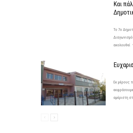
Και πά
Δημοτικ
Το 7ο Δημο
Διαγωνισμό
ακολουθεί τ
Ευχαρι
Εκ μέρους τ
εκφράσουμε 
αμέριστη στ