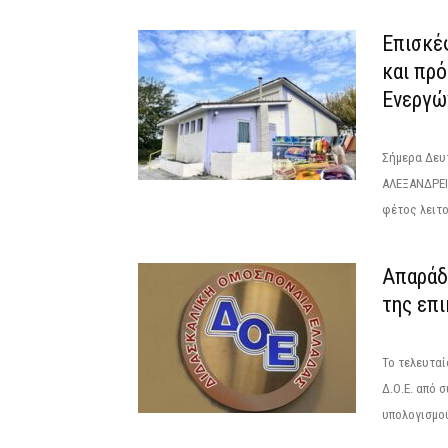
Επισκέ
και πρ
Ενεργώ
Σήμερα Δευ
ΑΛΕΞΑΝΔΡΕΙΑ
φέτος λειτο
Απαράδ
της επι
Το τελευταί
Δ.Ο.Ε. από 
υπολογισμού