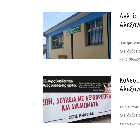
Δελτίο
Αλεξάνδ
Πραγματοπο
Αλεξάνδρει
και ο σύλλο
Κάλεσμ
Αλεξάνδ
Το Δ.Σ. του
Αλεξάνδρεια
των σχολικώ