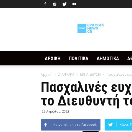
Epilogesnews
ΑΡΧΙΚΗ
ΠΟΛΙΤΙΚΑ
ΔΗΜΟΤΙΚΑ
Α
Αρχική
ΔΙΑΦΟΡΑ
ΕΚΠΑΙΔΕΥΣΗ
Πασχαλινές ευχ
Πασχαλινές ευχ
το Διευθυντή τ
23 Απριλίου, 2022
Κοινοποίηση στο Facebook
Κάντε T