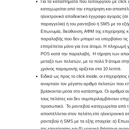
Για τα καταστήματα που λειτουργούν με click
καταχωρείται από την επιχείρηση και αποστέλ
ηλεκτρονικό αποδεικτικό έγγραφο αγοράς (
παραγγελία) ή του ραντεβού ή SMS με τα εξής
Επωνυμία, διεύθυνση, ΑΦΜ της επιχείρησης κ
παραλαβής που δεν μπορεί να υπερβαίνει τι
επιτρέπεται μόνο για ένα άτομο. Η πληρωμή γ
POS κατά την παραλαβή. Η τήρηση των αποσ
μεταξύ των πελατών, με το πολύ 9 άτομα στη
χρόνος παραμονής ορίζεται στα 10 λεπτά.
Ειδικά ως προς το click inside, οι επιχειρήσει
αναρτούν τον μέγιστο αριθμό πελατών που επ
βρίσκονται μέσα στο κατάστημα. Οι αριθμοί αυ
τους πελάτες και δεν συμπεριλαμβάνουν επιχε
προσωπικό. Το ραντεβού καταχωρείται από τη
αποστέλλεται στον πελάτη είτε ηλεκτρονικό α
ραντεβού ή SMS με τα εξής στοιχεία: α) Επω
της επιχείρησης και β) χρονικό διάστημα αγο