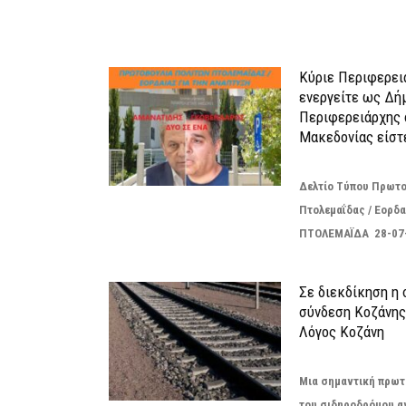
ΠΑΡΟΜΟΙΑ ΑΡΘΡΑ
Κύριε Περιφερει
ενεργείτε ως Δή
Περιφερειάρχης 
Μακεδονίας είστ
Δελτίο Τύπου Πρωτο
Πτολεμαΐδας / Εορδα
ΠΤΟΛΕΜΑΪΔΑ 28-07
Σε διεκδίκηση η
σύνδεση Κoζάνης
Λόγος Κοζάνη
Μια σημαντική πρωτ
του σιδηροδρόμου α