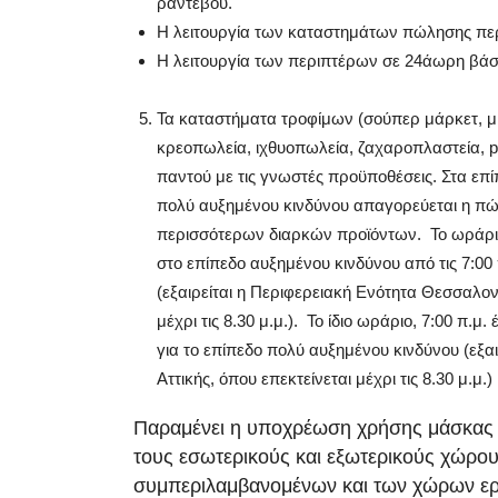
ραντεβού.
Η λειτουργία των καταστημάτων πώλησης περ
Η λειτουργία των περιπτέρων σε 24άωρη βάσ
Τα καταστήματα τροφίμων (σούπερ μάρκετ, μί
κρεοπωλεία, ιχθυοπωλεία, ζαχαροπλαστεία, p
παντού με τις γνωστές προϋποθέσεις. Στα επ
πολύ αυξημένου κινδύνου απαγορεύεται η π
περισσότερων διαρκών προϊόντων. Το ωράρι
στο επίπεδο αυξημένου κινδύνου από τις 7:00 π
(εξαιρείται η Περιφερειακή Ενότητα Θεσσαλον
μέχρι τις 8.30 μ.μ.). Το ίδιο ωράριο, 7:00 π.μ. 
για το επίπεδο πολύ αυξημένου κινδύνου (εξαι
Αττικής, όπου επεκτείνεται μέχρι τις 8.30 μ.μ.)
Παραμένει η υποχρέωση χρήσης μάσκας 
τους εσωτερικούς και εξωτερικούς χώρου
συμπεριλαμβανομένων και των χώρων ερ