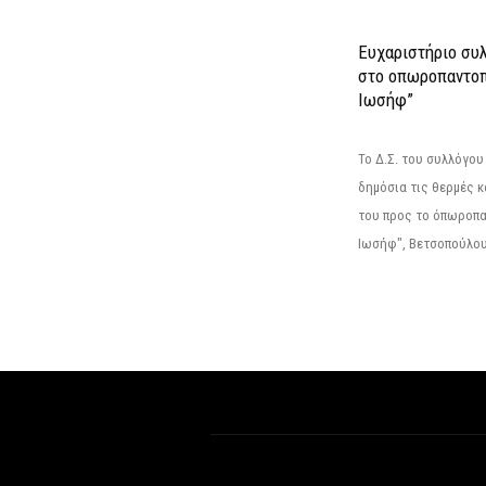
Ευχαριστήριο συ
στο οπωροπαντοπ
Ιωσήφ”
Το Δ.Σ. του συλλόγο
δημόσια τις θερμές κ
του προς το όπωροπ
Ιωσήφ", Βετσοπούλου 1