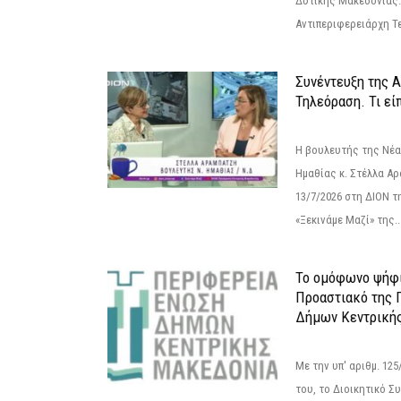
Δυτικής Μακεδονίας.
Αντιπεριφερειάρχη Τε
Συνέντευξη της 
Τηλεόραση. Τι εί
Η βουλευτής της Νέ
Ημαθίας κ. Στέλλα Α
13/7/2026 στη ΔΙΟΝ τ
«Ξεκινάμε Μαζί» της..
Το ομόφωνο ψήφι
Προαστιακό της 
Δήμων Κεντρική
Με την υπ' αριθμ. 1
του, το Διοικητικό 