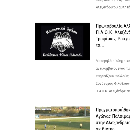
Αλεξανδρινού αθλητή 
Πρωτοβουλία Αλλ
Π.Α.Ο.Κ. Αλεξάνδ
Τροφίμων, Ρούχω
το...
Με υψηλό αίσθημα κο
αντιλαμβανόμενος τι
επηρεάζουν πολλούς 
Σύνδεσμος Φιλάθλων Π
Π.Α.Ο.Κ. Αλεξάνδρειας
Πραγματοποιήθηκ
Αγώνας Παλαίμα
στην Αλεξάνδρει
σε βίντεο