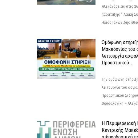
Αλεξάνδρειας στις 26
παράταξης " Λαϊκή Σ
Ηλίας Ιακωβίδης έθεσ
Ομόφωνη στήριξη
Μακεδονίας του α
λειτουργία ασφα
Προαστιακού...
Την ομόφωνη στήριξή
λειτουργία του ασφα
Προαστιακού Σιδηρο
Θεσσαλονίκη – Αλεξάν
Η Περιφερειακή
Κεντρικής Μακεδ
σιδηροδρομική π