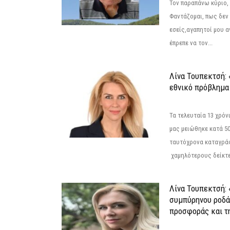
Τον παραπάνω κύριο,
Φαντάζομαι, πως δεν 
εσείς,αγαπητοί μου 
έπρεπε να τον...
Λίνα Τουπεκτσή: 
εθνικό πρόβλημα 
Τα τελευταία 13 χρό
μας μειώθηκε κατά 50
ταυτόχρονα καταγρά
χαμηλότερους δείκτε
Λίνα Τουπεκτσή: 
συμπύρηνου ροδά
προσφοράς και τ