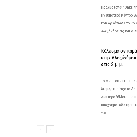
Πραγματοποιήθηκε τη
Πνευματικό Κέντρο Α
που οργάνωσε το 7ο 
Αλεξάνδρειας και ο σ
Κάλεσμα σε παρά
στην Αλεξάνδρεια
στις 2 μ.μ.
Το Δ.Σ. του ΣΕΠΕ Ημ
διαμαρτυρίαςστο Δημ
Δευτέρα26Μαΐου, στις
υποχρηματοδότηση τ
για...