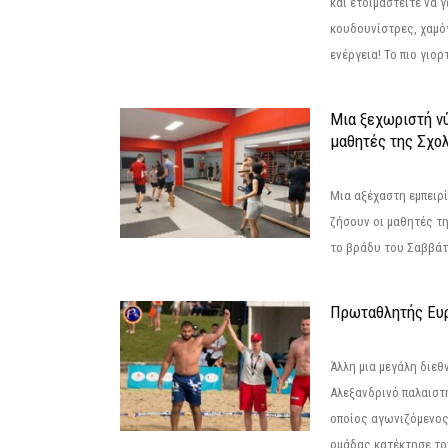
και ετοιμαστείτε να 
κουδουνίστρες, χαμό
ενέργεια! Το πιο γιορ
Μια ξεχωριστή νύ
μαθητές της Σχο
Μια αξέχαστη εμπειρί
ζήσουν οι μαθητές τ
το βράδυ του Σαββάτου
Πρωταθλητής Ευ
Άλλη μια μεγάλη διεθ
Αλεξανδρινό παλαιστ
οποίος αγωνιζόμενος
ομάδας κατέκτησε τον