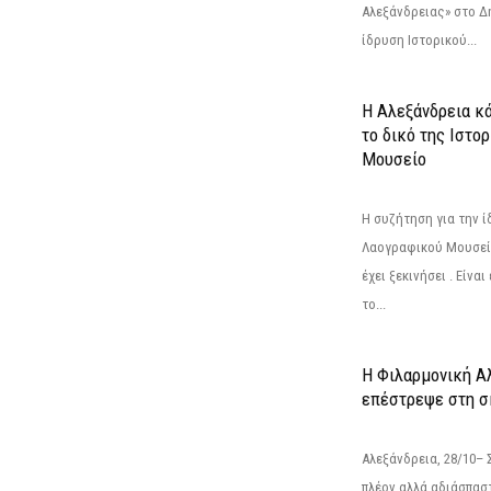
Αλεξάνδρειας» στο Δη
ίδρυση Ιστορικού...
Η Αλεξάνδρεια κά
το δικό της Ιστο
Μουσείο
Η συζήτηση για την ί
Λαογραφικού Μουσεί
έχει ξεκινήσει . Είνα
το...
Η Φιλαρμονική Α
επέστρεψε στη 
Αλεξάνδρεια, 28/10– 
πλέον αλλά αδιάσπασ