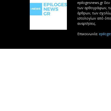
epilogesnews.gr δεν
των αρθογράφων, 
άρθρων, των σχολίω
ιστολογίων από όπο
αναρτήσεις.
Επικοινωνία:
epilog