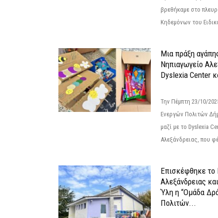
βρεθήκαμε στο πλευρ
Κηδεμόνων του Ειδικο
Μια πράξη αγάπης
Νηπιαγωγείο Αλε
Dyslexia Center κ
Την Πέμπτη 23/10/20
Ενεργών Πολιτών Δή
μαζί με το Dyslexia C
Αλεξάνδρειας, που φέ
Επισκέφθηκε το 
Αλεξάνδρειας κα
Ύλη η “Ομάδα Δρ
Πολιτών...