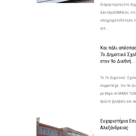
διαμαρτυρίαςστο Δημ
Δευτέρα26Μαΐου, στις
υποχρηματοδότηση τ
για...
Και πάλι απέσπα
7ο Δημοτικό Σχο
στον 9ο Διεθνή...
Το 7ο Δημοτικό Σχολ
συμμετείχε τον 9ο Δ
με θέμα «Η ΜΑΧΗ ΤΩΝ
πρώτο βραβείο και ακ
Ευχαριστήρια Επ
Αλεξάνδρειας