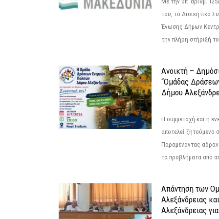
Με την υπ' αριθμ. 1
του, το Διοικητικό 
Ένωσης Δήμων Κεντρ
την πλήρη στήριξή του
Ανοικτή – Δημόσ
“Ομάδας Δράσεω
Δήμου Αλεξάνδρε
Η συμμετοχή και η ε
αποτελεί ζητούμενο 
Παραμένοντας αδραν
τα προβλήματα από απ
Απάντηση των Ο
Αλεξάνδρειας κα
Αλεξάνδρειας για