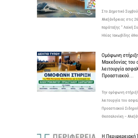
Στο Δημοτικό Συμβού
Αλεξάνδρειας στις 26
παράταξης " Λαϊκή Σ
Ηλίας Ιακωβίδης έθεσ
Ομόφωνη στήριξη
Μακεδονίας του α
λειτουργία ασφα
Προαστιακού...
Την ομόφωνη στήριξή
λειτουργία του ασφα
Προαστιακού Σιδηρο
Θεσσαλονίκη – Αλεξάν
Η Περιφερειακή