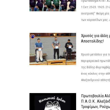
Πρωτάθλημα Κ18 Γ.Α.
1 Σετ: 25-23. 19-25. 21
ανατροπή" Ακόμη μία 
των κορασίδων μας. Α
Χρυσός για άλλη 
Αποστολίδης!
Χρυσό μετάλλιο για τ
περιφερειακό πρωτά
της Βάδης-Βυρτεμβέρ
ένας κύκλος στην αθ
Αλεξανδρινού αθλητή 
Πρωτοβουλία Αλλ
Π.Α.Ο.Κ. Αλεξάνδ
Τροφίμων, Ρούχω