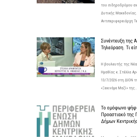
του σιδηροδρόμου α
Δυτικής Μακεδονίας.
Αντιπεριφερειάρχη Τε
Συνέντευξη της 
Τηλεόραση. Τι εί
Η βουλευτής της Νέ
Ημαθίας κ. Στέλλα Α
13/7/2026 στη ΔΙΟΝ τ
«Ξεκινάμε Μαζί» της..
Το ομόφωνο ψήφι
Προαστιακό της 
Δήμων Κεντρική