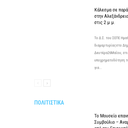
Κάλεσμα σε παρά
στην Αλεξάνδρεια
στις 2 μ.μ.
Το Δ.Σ. του ΣΕΠΕ Ημ
διαμαρτυρίαςστο Δημ
Δευτέρα26Μαΐου, στις
υποχρηματοδότηση τ
για...
ΠΟΛΙΤΙΣΤΙΚΑ
Το Μουσείο επαν
Συμβούλιο – Ανα