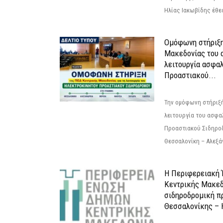
Ηλίας Ιακωβίδης έθεσ
Ομόφωνη στήριξη
Μακεδονίας του α
λειτουργία ασφα
Προαστιακού...
Την ομόφωνη στήριξή
λειτουργία του ασφα
Προαστιακού Σιδηρο
Θεσσαλονίκη – Αλεξάν
Η Περιφερειακή
Κεντρικής Μακεδ
σιδηροδρομική π
Θεσσαλονίκης – 