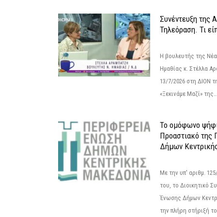
Συνέντευξη της 
Τηλεόραση. Τι εί
Η βουλευτής της Νέ
Ημαθίας κ. Στέλλα Α
13/7/2026 στη ΔΙΟΝ τ
«Ξεκινάμε Μαζί» της..
Το ομόφωνο ψήφι
Προαστιακό της 
Δήμων Κεντρική
Με την υπ' αριθμ. 1
του, το Διοικητικό 
Ένωσης Δήμων Κεντρ
την πλήρη στήριξή του