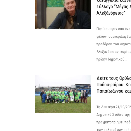
καταγγελία και 
Σύλλογο “Μέγας 
Αλεξάνδρειας”
Περίπου πριν από ένα
φίλων, συμπεριλαμβ
προέδρου του Δημοτ
Αλεξάνδρειας, κυρία
πρώην δημοτικού...
Δείτε τους Θρύλ
Ποδοσφαίρου: Κο
Παπαϊωάννου και
Τη Δευτέρα 21/10/202
Δημοτικό Στάδιο της
πραγματοποιηθεί πο
των παλαιμάχων ποδ