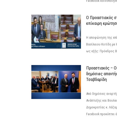
Facebook κοινοποίησ
Ο Προαστιακός σ
επίκαιρη ερώτησ
Η αποφώνηση της επί
Βασίλειου Κοτίδη με 
ως εξής: Πρόεδρος Β
Προαστιακός – Οι
δημόσιες απαντή
Τσαβδαρίδη
Από δημόσιες αναρτ
Ανάπτυξης και Βουλε
Δημοκρατίας κ. Λάζα
Facebook προκύπτει ό