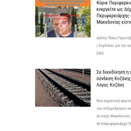
Κύριε Περιφερει
ενεργείτε ως Δή
Περιφερειάρχης 
Μακεδονίας είστ
Δελτίο Τύπου Πρωτοβ
/ Εορδαίας για την 
2026
Σε διεκδίκηση η
σύνδεση Κoζάνης
Λόγος Κοζάνη
Μια σημαντική πρωτο
του σιδηροδρόμου α
Δυτικής Μακεδονίας.
Αντιπεριφερειάρχη Τε