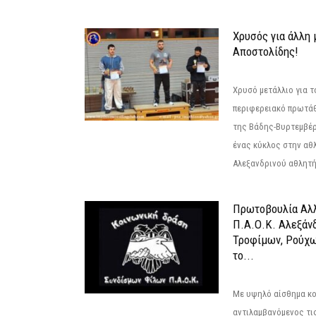
Χρυσός για άλλη 
Αποστολίδης!
Χρυσό μετάλλιο για τ
περιφερειακό πρωτά
της Βάδης-Βυρτεμβέρ
ένας κύκλος στην αθ
Αλεξανδρινού αθλητή 
Πρωτοβουλία Αλλ
Π.Α.Ο.Κ. Αλεξάνδ
Τροφίμων, Ρούχω
το...
Με υψηλό αίσθημα κο
αντιλαμβανόμενος τι