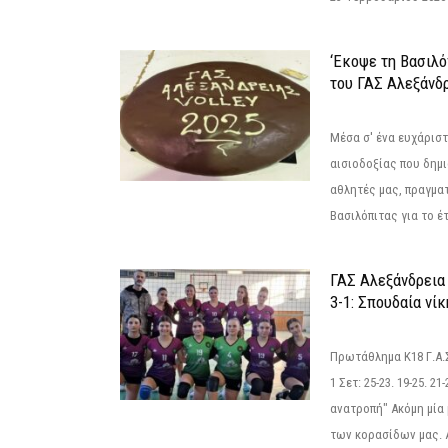
‘Εκοψε τη Βασιλό
του ΓΑΣ Αλεξάνδ
Μέσα σ' ένα ευχάριστ
αισιοδοξίας που δημ
αθλητές μας, πραγμα
Βασιλόπιτας για το έτ
ΓΑΣ Αλεξάνδρεια
3-1: Σπουδαία νί
Πρωτάθλημα Κ18 Γ.Α.
1 Σετ: 25-23. 19-25. 21
ανατροπή" Ακόμη μία 
των κορασίδων μας. Α