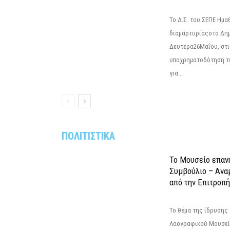
Το Δ.Σ. του ΣΕΠΕ Ημ
διαμαρτυρίαςστο Δημ
Δευτέρα26Μαΐου, στις
υποχρηματοδότηση τ
για...
ΠΟΛΙΤΙΣΤΙΚΑ
Το Μουσείο επαν
Συμβούλιο – Ανα
από την Επιτροπή
Το θέμα της ίδρυσης 
Λαογραφικού Μουσεί