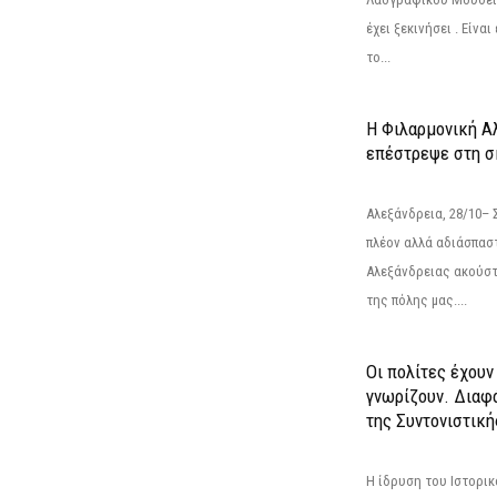
έχει ξεκινήσει . Είνα
το...
Η Φιλαρμονική Α
επέστρεψε στη 
Αλεξάνδρεια, 28/10– 
πλέον αλλά αδιάσπασ
Αλεξάνδρειας ακούστ
της πόλης μας....
Οι πολίτες έχουν
γνωρίζουν. Διαφά
της Συντονιστική
Η ίδρυση του Ιστορι