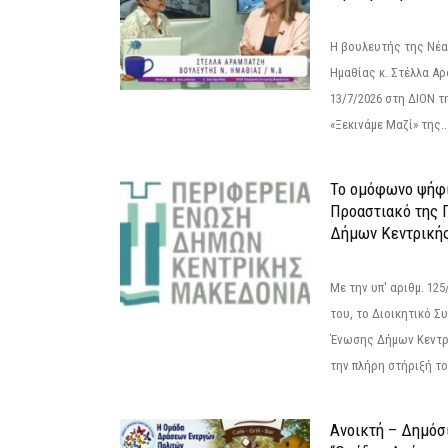
Η βουλευτής της Νέ
Ημαθίας κ. Στέλλα Α
13/7/2026 στη ΔΙΟΝ τ
«Ξεκινάμε Μαζί» της..
Το ομόφωνο ψήφι
Προαστιακό της 
Δήμων Κεντρική
Με την υπ' αριθμ. 1
του, το Διοικητικό 
Ένωσης Δήμων Κεντρ
την πλήρη στήριξή του
Ανοικτή – Δημόσ