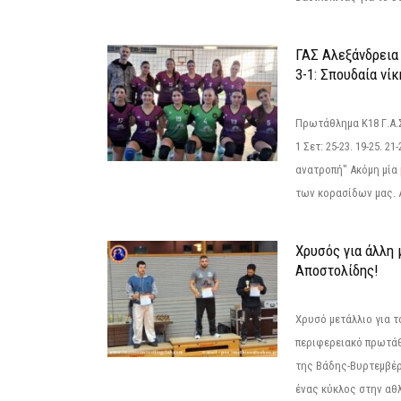
ΓΑΣ Αλεξάνδρεια
3-1: Σπουδαία νί
Πρωτάθλημα Κ18 Γ.Α.
1 Σετ: 25-23. 19-25. 21
ανατροπή" Ακόμη μία 
των κορασίδων μας. Α
Χρυσός για άλλη 
Αποστολίδης!
Χρυσό μετάλλιο για τ
περιφερειακό πρωτά
της Βάδης-Βυρτεμβέρ
ένας κύκλος στην αθ