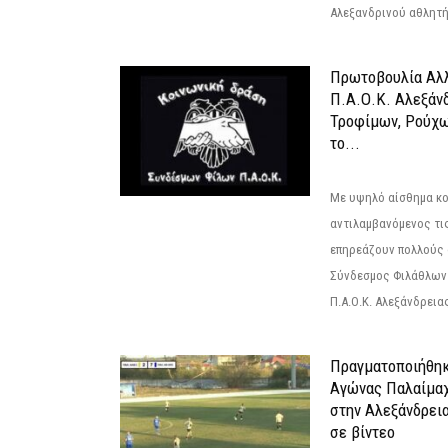
Αλεξανδρινού αθλητή 
Πρωτοβουλία Αλλ
Π.Α.Ο.Κ. Αλεξάνδ
Τροφίμων, Ρούχω
το...
Με υψηλό αίσθημα κο
αντιλαμβανόμενος τι
επηρεάζουν πολλούς 
Σύνδεσμος Φιλάθλων Π
Π.Α.Ο.Κ. Αλεξάνδρειας
Πραγματοποιήθηκ
Αγώνας Παλαίμα
στην Αλεξάνδρει
σε βίντεο