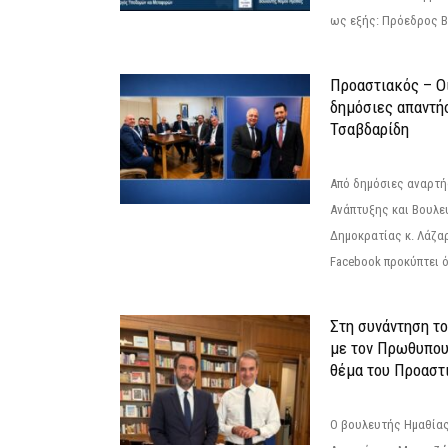
ως εξής: Πρόεδρος Β
Προαστιακός – Οι
δημόσιες απαντή
Τσαβδαρίδη
Από δημόσιες αναρτ
Ανάπτυξης και Βουλε
Δημοκρατίας κ. Λάζα
Facebook προκύπτει ό
Στη συνάντηση τ
με τον Πρωθυπου
θέμα του Προαστι
Ο βουλευτής Ημαθίας