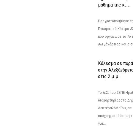
μάθημα της κ....
Πραγματοποιήθηκε τη
Πνευματικό Κέντρο Α
που οργάνωσε το 7ο 
Αλεξάνδρειας και ο σ
Κάλεσμα σε παρά
στην Αλεξάνδρεια
στις 2 μ.μ.
Το Δ.Σ. του ΣΕΠΕ Ημ
διαμαρτυρίαςστο Δημ
Δευτέρα26Μαΐου, στις
υποχρηματοδότηση τ
για...