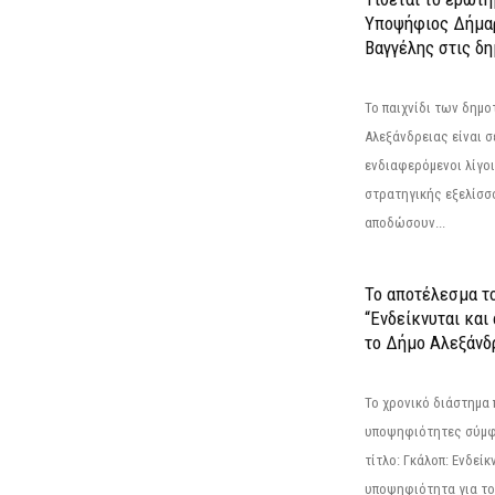
Υποψήφιος Δήμαρ
Βαγγέλης στις δη
Το παιχνίδι των δημ
Αλεξάνδρειας είναι σε
ενδιαφερόμενοι λίγοι 
στρατηγικής εξελίσσο
αποδώσουν...
Το αποτέλεσμα τ
“Ενδείκνυται και
το Δήμο Αλεξάνδρ
Το χρονικό διάστημα 
υποψηφιότητες σύμφ
τίτλο: Γκάλοπ: Ενδείκ
υποψηφιότητα για το 