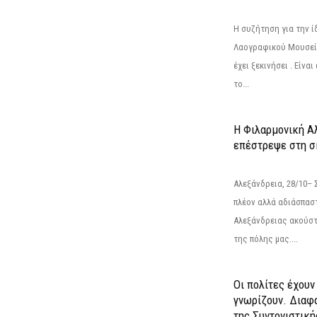
Η συζήτηση για την ί
Λαογραφικού Μουσεί
έχει ξεκινήσει . Είνα
το...
Η Φιλαρμονική Α
επέστρεψε στη 
Αλεξάνδρεια, 28/10– 
πλέον αλλά αδιάσπασ
Αλεξάνδρειας ακούστ
της πόλης μας....
Οι πολίτες έχουν
γνωρίζουν. Διαφά
της Συντονιστική