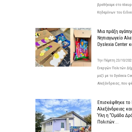
βρεθήκαμε στο πλευρ
Κηδεμόνων του Ειδικο
Μια πράξη αγάπης
Νηπιαγωγείο Αλε
Dyslexia Center κ
Την Πέμπτη 23/10/20
Ενεργών Πολιτών Δή
μαζί με το Dyslexia C
Αλεξάνδρειας, που φέ
Επισκέφθηκε το 
Αλεξάνδρειας κα
Ύλη η “Ομάδα Δρ
Πολιτών...