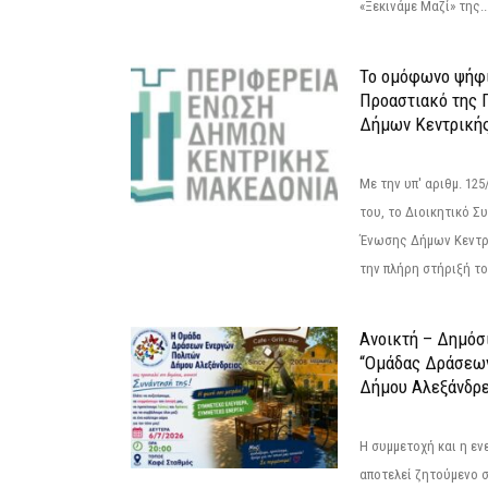
«Ξεκινάμε Μαζί» της..
Το ομόφωνο ψήφι
Προαστιακό της 
Δήμων Κεντρική
Με την υπ' αριθμ. 1
του, το Διοικητικό 
Ένωσης Δήμων Κεντρ
την πλήρη στήριξή του
Ανοικτή – Δημόσ
“Ομάδας Δράσεω
Δήμου Αλεξάνδρε
Η συμμετοχή και η ε
αποτελεί ζητούμενο 