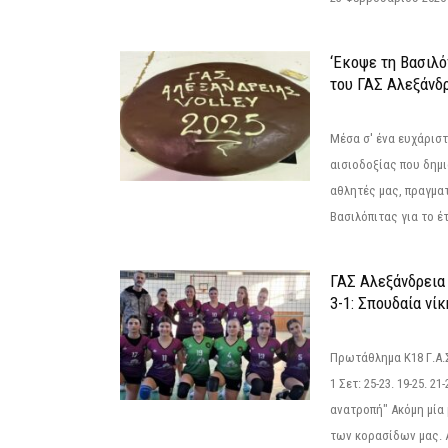
‘Εκοψε τη Βασιλό
του ΓΑΣ Αλεξάνδ
Μέσα σ' ένα ευχάριστ
αισιοδοξίας που δημ
αθλητές μας, πραγμα
Βασιλόπιτας για το έτ
ΓΑΣ Αλεξάνδρεια
3-1: Σπουδαία νί
Πρωτάθλημα Κ18 Γ.Α.
1 Σετ: 25-23. 19-25. 21
ανατροπή" Ακόμη μία 
των κορασίδων μας. Α