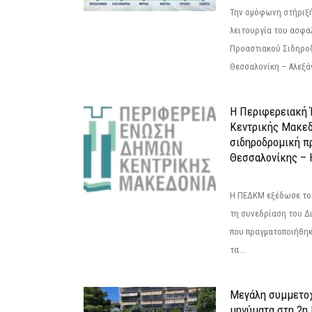
Την ομόφωνη στήριξή
λειτουργία του ασφα
Προαστιακού Σιδηρο
Θεσσαλονίκη – Αλεξάν
Η Περιφερειακή
Κεντρικής Μακεδ
σιδηροδρομική π
Θεσσαλονίκης – 
Η ΠΕΔΚΜ εξέδωσε το 
τη συνεδρίαση του Δ
που πραγματοποιήθηκε
τα...
Μεγάλη συμμετοχ
μηνύματα στη 2η