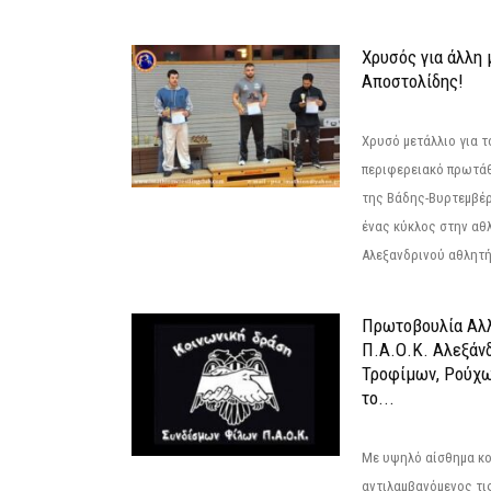
Χρυσός για άλλη 
Αποστολίδης!
Χρυσό μετάλλιο για τ
περιφερειακό πρωτά
της Βάδης-Βυρτεμβέρ
ένας κύκλος στην αθ
Αλεξανδρινού αθλητή 
Πρωτοβουλία Αλλ
Π.Α.Ο.Κ. Αλεξάνδ
Τροφίμων, Ρούχω
το...
Με υψηλό αίσθημα κο
αντιλαμβανόμενος τι