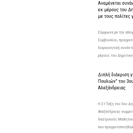
Αναμένεται συνά
εκ μέρους του Δ
με τους πολίτες γ
Σύμφωνα με την από
Συμβουλίου, πραγματ
διερευνητική συνάντ
μέρους του Δημοτικού
Διπλή διάκριση γ
Πουλιών” του 3ο
Αλεξάνδρειας
Η Στ΄Τάξη του 3ου Δ
Αλεξάνδρειας συμμετ
Θεατρικούς Μαθητικο
που πραγματοποιήθηκ