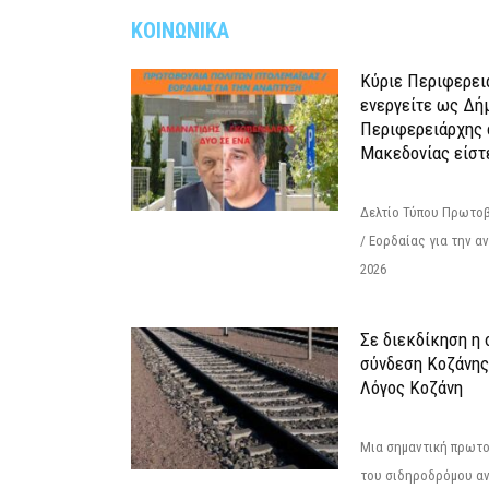
ΚΟΙΝΩΝΙΚΑ
Κύριε Περιφερει
ενεργείτε ως Δή
Περιφερειάρχης 
Μακεδονίας είστ
Δελτίο Τύπου Πρωτοβ
/ Εορδαίας για την 
2026
Σε διεκδίκηση η
σύνδεση Κoζάνης
Λόγος Κοζάνη
Μια σημαντική πρωτο
του σιδηροδρόμου α