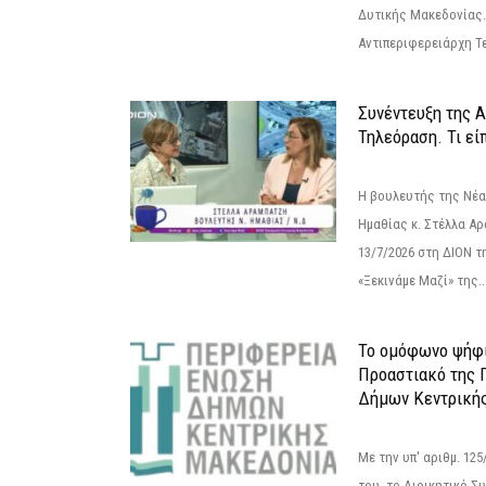
Δυτικής Μακεδονίας.
Αντιπεριφερειάρχη Τε
Συνέντευξη της 
Τηλεόραση. Τι εί
Η βουλευτής της Νέ
Ημαθίας κ. Στέλλα Α
13/7/2026 στη ΔΙΟΝ τ
«Ξεκινάμε Μαζί» της..
Το ομόφωνο ψήφι
Προαστιακό της 
Δήμων Κεντρική
Με την υπ' αριθμ. 1
του, το Διοικητικό 