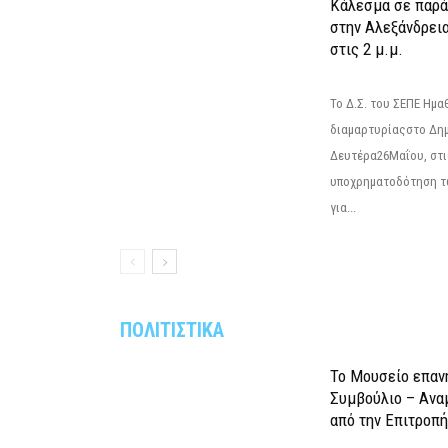
Κάλεσμα σε παρά
στην Αλεξάνδρεια
στις 2 μ.μ.
Το Δ.Σ. του ΣΕΠΕ Ημ
διαμαρτυρίαςστο Δημ
Δευτέρα26Μαΐου, στις
υποχρηματοδότηση τ
για...
ΠΟΛΙΤΙΣΤΙΚΑ
Το Μουσείο επαν
Συμβούλιο – Ανα
από την Επιτροπή