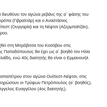
διευθύνει τον αγώνα ρεβάνς της α΄ φάσης του
ρόπα (Γιβραλτάρ) και ο Αναστάσιος
εστ (Ουγγαρία) και τη Νέφτσι (Αζερμπαϊτζάν),
ύρου.
θεί στη Μιτρόβιτσα του Κοσόβου στις
ης Παπαδόπουλος θα έχει ως α΄ βοηθό τον Ηλία
λαΐδη, ενώ 40ς διαιτητής θα είναι ο Εμμανουήλ
 Παπαπέτρου στον αγώνα Ουίπεστ-Νέφτσι, στις
ληρώσουν οι Τρύφων Πετρόπουλος (α΄ βοηθός),
Άγγελος Ευαγγέλου (4ος διαιτητής).