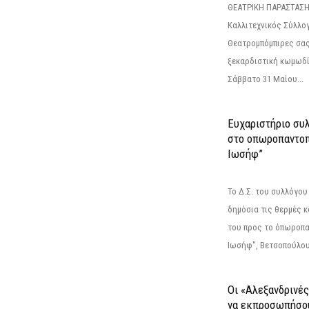
ΘΕΑΤΡΙΚΗ ΠΑΡΑΣΤΑΣΗ
Καλλιτεχνικός Σύλλο
Θεατρομπόμπιρες σας
ξεκαρδιστική κωμωδί
Σάββατο 31 Μαίου...
Ευχαριστήριο συ
στο οπωροπαντοπ
Ιωσήφ”
Το Δ.Σ. του συλλόγο
δημόσια τις θερμές κ
του προς το όπωροπ
Ιωσήφ", Βετσοπούλου 1
Οι «Αλεξανδρινέ
να εκπροσωπήσο