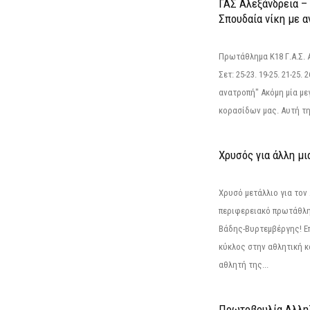
ΓΑΣ Αλεξάνδρεια – 
Σπουδαία νίκη με 
Πρωτάθλημα Κ18 Γ.Α.Σ.
Σετ: 25-23. 19-25. 21-25.
ανατροπή" Ακόμη μία με
κορασίδων μας. Αυτή τη
Χρυσός για άλλη μι
Χρυσό μετάλλιο για τον
περιφερειακό πρωτάθλη
Βάδης-Βυρτεμβέργης! Επ
κύκλος στην αθλητική κ
αθλητή της...
Πρωτοβουλία Αλληλ