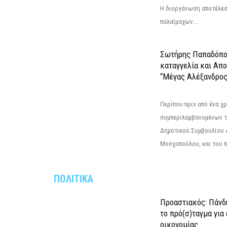
Η διοργάνωση αποτέλε
παλαίμαχων...
Σωτήρης Παπαδόπο
καταγγελία και Απ
“Μέγας Αλέξανδρος
Περίπου πριν από ένα χρ
συμπεριλαμβανομένων 
Δημοτικού Συμβουλίου 
Μοσχοπούλου, και του π
ΠΟΛΙΤΙΚΑ
Προαστιακός: Πάνδη
το πρό(σ)ταγμα για
οικονομίας