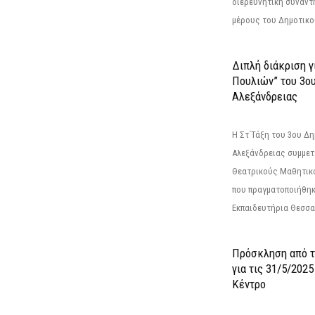
διερευνητική συνάντ
μέρους του Δημοτικού
Διπλή διάκριση γ
Πουλιών” του 3ο
Αλεξάνδρειας
Η Στ΄Τάξη του 3ου Δ
Αλεξάνδρειας συμμετ
Θεατρικούς Μαθητικο
που πραγματοποιήθηκ
Εκπαιδευτήρια Θεσσαλ
Πρόσκληση από 
για τις 31/5/202
Κέντρο