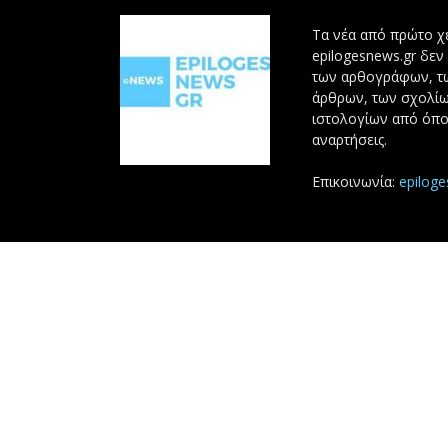
Τα νέα από πρώτο χέ
epilogesnews.gr δεν
των αρθογράφων, 
άρθρων, των σχολίω
ιστολογίων από όπο
αναρτήσεις.
Επικοινωνία:
epilog