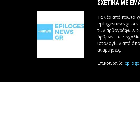
ΣΧΕΤΙΚΆ ΜΕ ΕΜ
Τα νέα από πρώτο χέ
epilogesnews.gr δεν
των αρθογράφων, 
άρθρων, των σχολίω
ιστολογίων από όπο
αναρτήσεις.
Επικοινωνία:
epilog