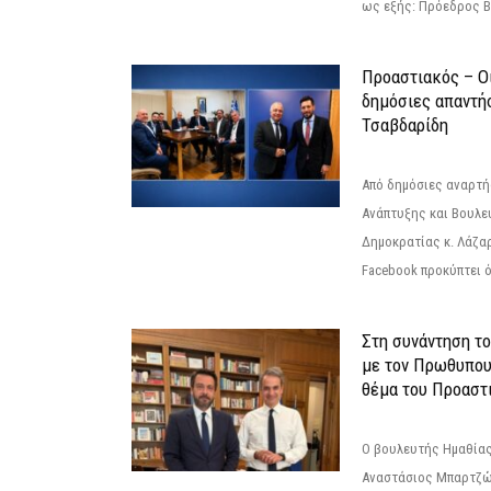
ως εξής: Πρόεδρος Β
Προαστιακός – Οι
δημόσιες απαντή
Τσαβδαρίδη
Από δημόσιες αναρτ
Ανάπτυξης και Βουλε
Δημοκρατίας κ. Λάζα
Facebook προκύπτει ό
Στη συνάντηση τ
με τον Πρωθυπου
θέμα του Προαστι
Ο βουλευτής Ημαθίας
Αναστάσιος Μπαρτζώ