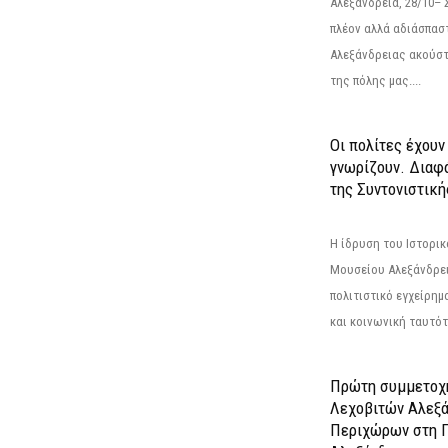
Αλεξάνδρεια, 28/10– 
πλέον αλλά αδιάσπασ
Αλεξάνδρειας ακούστ
της πόλης μας....
Οι πολίτες έχουν
γνωρίζουν. Διαφά
της Συντονιστική
Η ίδρυση του Ιστορι
Μουσείου Αλεξάνδρει
πολιτιστικό εγχείρημ
και κοινωνική ταυτότ
Πρώτη συμμετοχή
Λεχοβιτών Αλεξά
Περιχώρων στη Γ