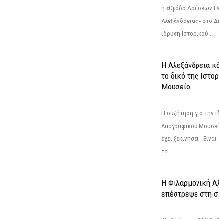
η «Ομάδα Δράσεων Ε
Αλεξάνδρειας» στο Δη
ίδρυση Ιστορικού...
Η Αλεξάνδρεια κά
το δικό της Ιστο
Μουσείο
Η συζήτηση για την ί
Λαογραφικού Μουσεί
έχει ξεκινήσει . Είνα
το...
Η Φιλαρμονική Α
επέστρεψε στη 