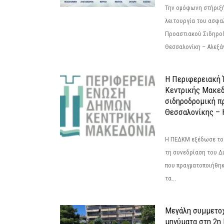
Την ομόφωνη στήριξή
λειτουργία του ασφα
Προαστιακού Σιδηρο
Θεσσαλονίκη – Αλεξάν
Η Περιφερειακή
Κεντρικής Μακεδ
σιδηροδρομική π
Θεσσαλονίκης – 
Η ΠΕΔΚΜ εξέδωσε το 
τη συνεδρίαση του Δ
που πραγματοποιήθηκε
τα...
Μεγάλη συμμετοχ
μηνύματα στη 2η