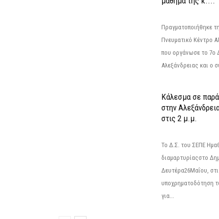
μάθημα της κ....
Πραγματοποιήθηκε τη
Πνευματικό Κέντρο Α
που οργάνωσε το 7ο 
Αλεξάνδρειας και ο σ
Κάλεσμα σε παρά
στην Αλεξάνδρεια
στις 2 μ.μ.
Το Δ.Σ. του ΣΕΠΕ Ημ
διαμαρτυρίαςστο Δημ
Δευτέρα26Μαΐου, στις
υποχρηματοδότηση τ
για...