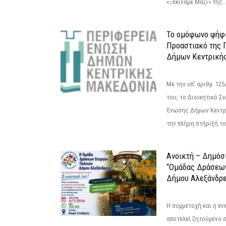
«Ξεκινάμε Μαζί» της..
Το ομόφωνο ψήφι
Προαστιακό της 
Δήμων Κεντρική
Με την υπ' αριθμ. 1
του, το Διοικητικό 
Ένωσης Δήμων Κεντρ
την πλήρη στήριξή του
Ανοικτή – Δημόσ
“Ομάδας Δράσεω
Δήμου Αλεξάνδρε
Η συμμετοχή και η ε
αποτελεί ζητούμενο 