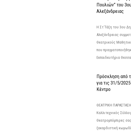
Πουλιών” του 3ο
Αλεξάνδρειας
Η Στ΄Τάξη του 3ου Δ
Αλεξάνδρειας συμμετ
Θεατρικούς Μαθητικο
που πραγματοποιήθηκ
Εκπαιδευτήρια Θεσσαλ
Πρόσκληση από 
για τις 31/5/202
Κέντρο
ΘΕΑΤΡΙΚΗ ΠΑΡΑΣΤΑΣΗ
Καλλιτεχνικός Σύλλο
Θεατρομπόμπιρες σας
ξεκαρδιστική κωμωδί