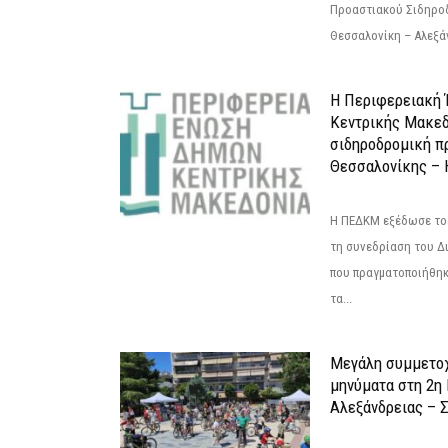
Προαστιακού Σιδηρο
Θεσσαλονίκη – Αλεξάν
Η Περιφερειακή
Κεντρικής Μακεδ
σιδηροδρομική π
Θεσσαλονίκης – 
Η ΠΕΔΚΜ εξέδωσε το 
τη συνεδρίαση του Δ
που πραγματοποιήθηκε
τα...
Μεγάλη συμμετοχ
μηνύματα στη 2η
Αλεξάνδρειας – Σ