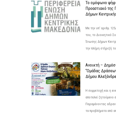
Το ομόφωνο ψήφι
Προαστιακό της 
Δήμων Κεντρική
Με την υπ' αριθμ. 1
του, το Διοικητικό 
Ένωσης Δήμων Κεντρ
την πλήρη στήριξή του
Ανοικτή – Δημόσ
“Ομάδας Δράσεω
Δήμου Αλεξάνδρε
Η συμμετοχή και η ε
αποτελεί ζητούμενο 
Παραμένοντας αδραν
τα προβλήματα από απ