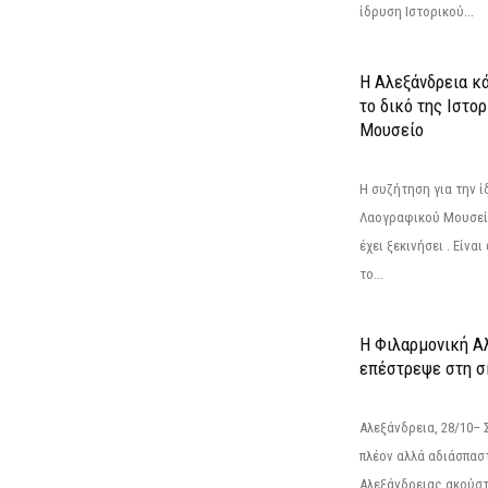
ίδρυση Ιστορικού...
Η Αλεξάνδρεια κά
το δικό της Ιστο
Μουσείο
Η συζήτηση για την ί
Λαογραφικού Μουσεί
έχει ξεκινήσει . Είνα
το...
Η Φιλαρμονική Α
επέστρεψε στη 
Αλεξάνδρεια, 28/10– 
πλέον αλλά αδιάσπασ
Αλεξάνδρειας ακούστ