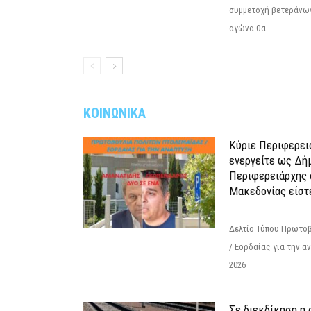
συμμετοχή βετεράνω
αγώνα θα...
ΚΟΙΝΩΝΙΚΑ
Κύριε Περιφερει
ενεργείτε ως Δή
Περιφερειάρχης 
Μακεδονίας είστ
Δελτίο Τύπου Πρωτοβ
/ Εορδαίας για την 
2026
Σε διεκδίκηση η