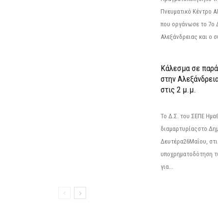
Πνευματικό Κέντρο Α
που οργάνωσε το 7ο 
Αλεξάνδρειας και ο σ
Κάλεσμα σε παρά
στην Αλεξάνδρεια
στις 2 μ.μ.
Το Δ.Σ. του ΣΕΠΕ Ημ
διαμαρτυρίαςστο Δημ
Δευτέρα26Μαΐου, στις
υποχρηματοδότηση τ
για...