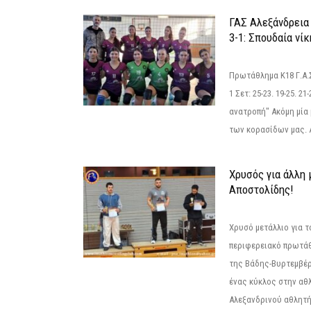
ΓΑΣ Αλεξάνδρεια
3-1: Σπουδαία νί
Πρωτάθλημα Κ18 Γ.Α.
1 Σετ: 25-23. 19-25. 21
ανατροπή" Ακόμη μία 
των κορασίδων μας. Α
Χρυσός για άλλη 
Αποστολίδης!
Χρυσό μετάλλιο για τ
περιφερειακό πρωτά
της Βάδης-Βυρτεμβέρ
ένας κύκλος στην αθ
Αλεξανδρινού αθλητή 