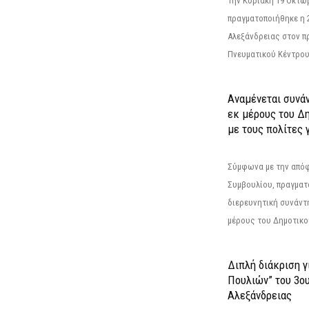
Την Κυριακή 19 Οκτω
πραγματοποιήθηκε η 
Αλεξάνδρειας στον π
Πνευματικού Κέντρου
Αναμένεται συνά
εκ μέρους του Δ
με τους πολίτες γ
Σύμφωνα με την από
Συμβουλίου, πραγματ
διερευνητική συνάντ
μέρους του Δημοτικού
Διπλή διάκριση γ
Πουλιών” του 3ο
Αλεξάνδρειας