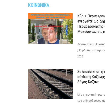
ΚΟΙΝΩΝΙΚΑ
Κύριε Περιφερει
ενεργείτε ως Δή
Περιφερειάρχης 
Μακεδονίας είστ
Δελτίο Τύπου Πρωτοβ
/ Εορδαίας για την 
2026
Σε διεκδίκηση η
σύνδεση Κoζάνης
Λόγος Κοζάνη
Μια σημαντική πρωτο
του σιδηροδρόμου α