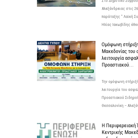
Στο Δημοτικό Συμβού
Αλεξάνδρειας στις 26
παράταξης " Λαϊκή Σ
Ηλίας Ιακωβίδης έθεσ
Ομόφωνη στήριξη
Μακεδονίας του α
λειτουργία ασφα
Προαστιακού...
Την ομόφωνη στήριξή
λειτουργία του ασφα
Προαστιακού Σιδηρο
Θεσσαλονίκη – Αλεξάν
Η Περιφερειακή
Κεντρικής Μακεδ