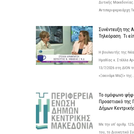
Δυτικής Μακεδονίας.
Αντιπεριφερειάρχη Τε
Συνέντευξη της 
Τηλεόραση. Τι εί
Η βουλευτής της Νέ
Ημαθίας κ. Στέλλα Α
13/7/2026 στη ΔΙΟΝ τ
«Ξεκινάμε Μαζί» της..
Το ομόφωνο ψήφι
Προαστιακό της 
Δήμων Κεντρική
Με την υπ' αριθμ. 1
του, το Διοικητικό 