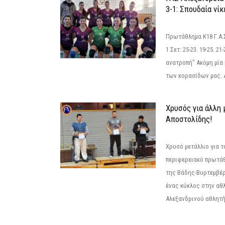
3-1: Σπουδαία νί
Πρωτάθλημα Κ18 Γ.Α.
1 Σετ: 25-23. 19-25. 21
ανατροπή" Ακόμη μία 
των κορασίδων μας. Α
Χρυσός για άλλη 
Αποστολίδης!
Χρυσό μετάλλιο για τ
περιφερειακό πρωτά
της Βάδης-Βυρτεμβέρ
ένας κύκλος στην αθ
Αλεξανδρινού αθλητή 