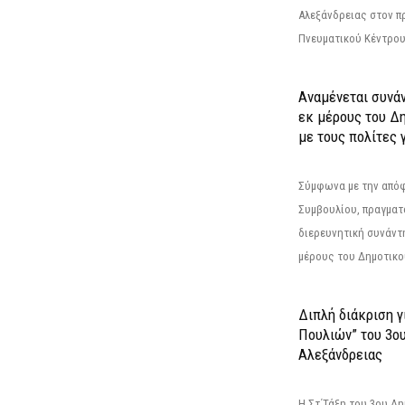
Αλεξάνδρειας στον π
Πνευματικού Κέντρου
Αναμένεται συνά
εκ μέρους του Δ
με τους πολίτες γ
Σύμφωνα με την από
Συμβουλίου, πραγματ
διερευνητική συνάντ
μέρους του Δημοτικού
Διπλή διάκριση γ
Πουλιών” του 3ο
Αλεξάνδρειας
Η Στ΄Τάξη του 3ου Δ