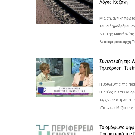
Λόγος Κοζάνη
Μια σημαντική πρωτο
του σιδηροδρόμου α
Δυτικής Μακεδονίας.
Αντιπεριφερειάρχη Τε
Συνέντευξη της 
Τηλεόραση. Τι εί
Η βουλευτής της Νέ
Ημαθίας κ. Στέλλα Α
13/7/2026 στη ΔΙΟΝ τ
«Ξεκινάμε Μαζί» της..
Το ομόφωνο ψήφι
Προαστιακό της 