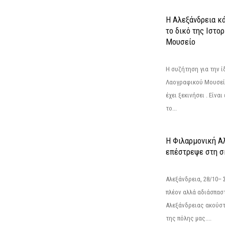
Η Αλεξάνδρεια κά
το δικό της Ιστο
Μουσείο
Η συζήτηση για την ί
Λαογραφικού Μουσεί
έχει ξεκινήσει . Είνα
το...
Η Φιλαρμονική Α
επέστρεψε στη 
Αλεξάνδρεια, 28/10– 
πλέον αλλά αδιάσπασ
Αλεξάνδρειας ακούστ
της πόλης μας....