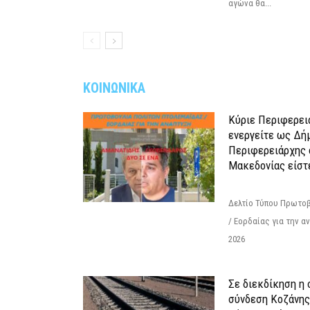
αγώνα θα...
ΚΟΙΝΩΝΙΚΑ
Κύριε Περιφερει
ενεργείτε ως Δή
Περιφερειάρχης 
Μακεδονίας είστ
Δελτίο Τύπου Πρωτοβ
/ Εορδαίας για την 
2026
Σε διεκδίκηση η
σύνδεση Κoζάνης