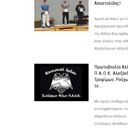
Αποστολίδης!
Χρυσό μετάλλιο για τ
περιφερειακό πρωτά
της Βάδης-Βυρτεμβέρ
ένας κύκλος στην αθ
Αλεξανδρινού αθλητή 
Πρωτοβουλία Αλλ
Π.Α.Ο.Κ. Αλεξάνδ
Τροφίμων, Ρούχω
το...
Με υψηλό αίσθημα κο
αντιλαμβανόμενος τι
επηρεάζουν πολλούς 
Σύνδεσμος Φιλάθλων Π