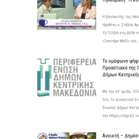
Η βουλευτής της Νέ
Ημαθίας κ. Στέλλα Α
13/7/2026 στη ΔΙΟΝ τ
«Ξεκινάμε Μαζί» της..
Το ομόφωνο ψήφι
Προαστιακό της 
Δήμων Κεντρική
Με την υπ' αριθμ. 1
του, το Διοικητικό 
Ένωσης Δήμων Κεντρ
την πλήρη στήριξή του
Ανοικτή – Δημόσ