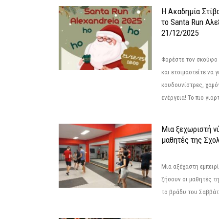
Η Ακαδημία Στίβ
το Santa Run Αλε
21/12/2025
Φορέστε τον σκούφο 
και ετοιμαστείτε να 
κουδουνίστρες, χαμό
ενέργεια! Το πιο γιορ
Μια ξεχωριστή νύ
μαθητές της Σχο
Μια αξέχαστη εμπειρί
ζήσουν οι μαθητές τ
το βράδυ του Σαββάτου