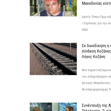
Μακεδονίας είστ
Δελτίο Τύπου Πρωτοβ
/ Εορδαίας για την 
2026
Σε διεκδίκηση η
σύνδεση Κoζάνης
Λόγος Κοζάνη
Μια σημαντική πρωτο
του σιδηροδρόμου α
Δυτικής Μακεδονίας.
Αντιπεριφερειάρχη Τε
Συνέντευξη της 
Τηλεόραση. Τι εί