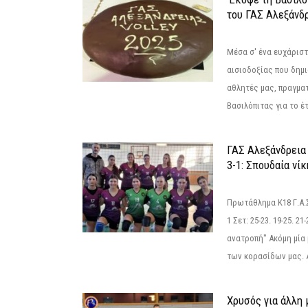
του ΓΑΣ Αλεξάνδ
Μέσα σ' ένα ευχάριστ
αισιοδοξίας που δημ
αθλητές μας, πραγμα
Βασιλόπιτας για το έτ
ΓΑΣ Αλεξάνδρεια
3-1: Σπουδαία νί
Πρωτάθλημα Κ18 Γ.Α.
1 Σετ: 25-23. 19-25. 21
ανατροπή" Ακόμη μία 
των κορασίδων μας. Α
Χρυσός για άλλη 