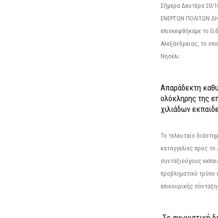
Σήμερα Δευτέρα 20/
ΕΝΕΡΓΩΝ ΠΟΛΙΤΩΝ Δ
επισκεφθήκαμε το Ει
Αλεξάνδρειας, το οπο
Νησέλι.
Απαράδεκτη καθυ
ολόκληρης της επ
χιλιάδων εκπαιδ
Το τελευταίο διάστημ
καταγγελίες προς το Δ
συνταξιούχους εκπαι
προβληματικό τρόπο 
επικουρικής σύνταξης
Σε αγωνιστική δ