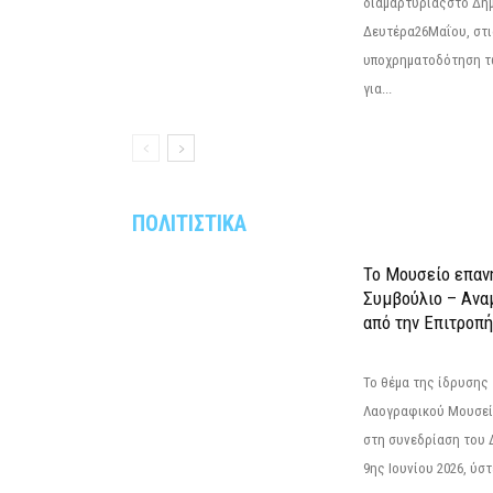
διαμαρτυρίαςστο Δημ
Δευτέρα26Μαΐου, στις
υποχρηματοδότηση τ
για...
ΠΟΛΙΤΙΣΤΙΚΑ
Το Μουσείο επαν
Συμβούλιο – Ανα
από την Επιτροπή
Το θέμα της ίδρυσης 
Λαογραφικού Μουσεί
στη συνεδρίαση του 
9ης Ιουνίου 2026, ύστ