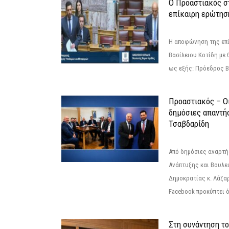
Ο Προαστιακός σ
επίκαιρη ερώτησ
Η αποφώνηση της επί
Βασίλειου Κοτίδη με 
ως εξής: Πρόεδρος Β
Προαστιακός – Οι
δημόσιες απαντή
Τσαβδαρίδη
Από δημόσιες αναρτ
Ανάπτυξης και Βουλε
Δημοκρατίας κ. Λάζα
Facebook προκύπτει ό
Στη συνάντηση τ