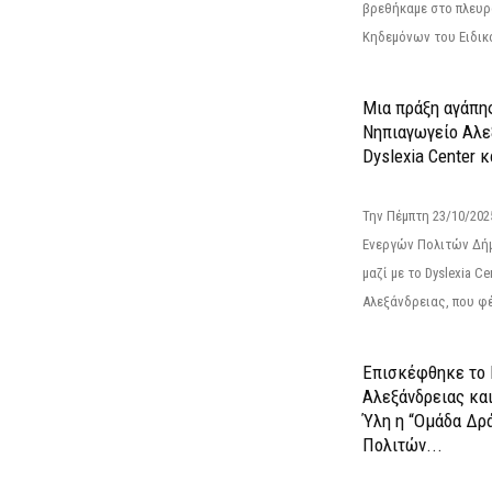
βρεθήκαμε στο πλευρ
Κηδεμόνων του Ειδικο
Μια πράξη αγάπης
Νηπιαγωγείο Αλε
Dyslexia Center κ
Την Πέμπτη 23/10/20
Ενεργών Πολιτών Δή
μαζί με το Dyslexia C
Αλεξάνδρειας, που φέ
Επισκέφθηκε το 
Αλεξάνδρειας κα
Ύλη η “Ομάδα Δρ
Πολιτών...