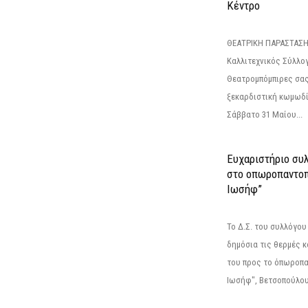
Κέντρο
ΘΕΑΤΡΙΚΗ ΠΑΡΑΣΤΑΣΗ
Καλλιτεχνικός Σύλλο
Θεατρομπόμπιρες σας
ξεκαρδιστική κωμωδί
Σάββατο 31 Μαίου...
Ευχαριστήριο συ
στο οπωροπαντοπ
Ιωσήφ”
Το Δ.Σ. του συλλόγο
δημόσια τις θερμές κ
του προς το όπωροπ
Ιωσήφ", Βετσοπούλου 1