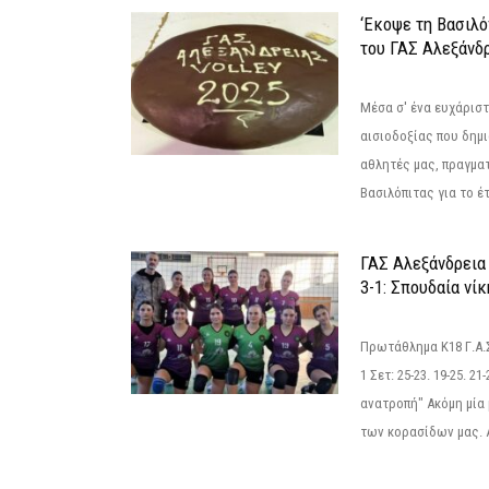
‘Εκοψε τη Βασιλό
του ΓΑΣ Αλεξάνδ
Μέσα σ' ένα ευχάριστ
αισιοδοξίας που δημ
αθλητές μας, πραγμα
Βασιλόπιτας για το έτ
ΓΑΣ Αλεξάνδρεια
3-1: Σπουδαία νί
Πρωτάθλημα Κ18 Γ.Α.
1 Σετ: 25-23. 19-25. 21
ανατροπή" Ακόμη μία 
των κορασίδων μας. Α