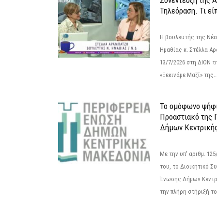
Τηλεόραση. Τι εί
Η βουλευτής της Νέ
Ημαθίας κ. Στέλλα Α
13/7/2026 στη ΔΙΟΝ τ
«Ξεκινάμε Μαζί» της..
Το ομόφωνο ψήφι
Προαστιακό της 
Δήμων Κεντρική
Με την υπ' αριθμ. 1
του, το Διοικητικό 
Ένωσης Δήμων Κεντρ
την πλήρη στήριξή του