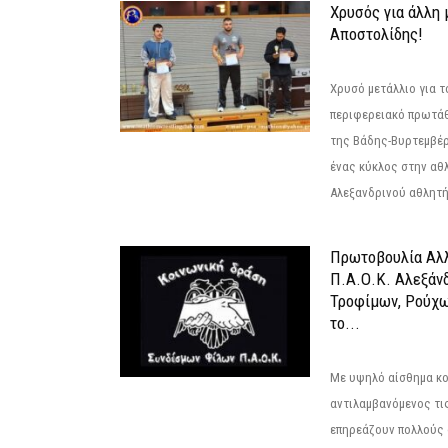
Χρυσός για άλλη 
Αποστολίδης!
Χρυσό μετάλλιο για τ
περιφερειακό πρωτά
της Βάδης-Βυρτεμβέρ
ένας κύκλος στην αθ
Αλεξανδρινού αθλητή 
Πρωτοβουλία Αλλ
Π.Α.Ο.Κ. Αλεξάνδ
Τροφίμων, Ρούχω
το...
Με υψηλό αίσθημα κο
αντιλαμβανόμενος τι
επηρεάζουν πολλούς 