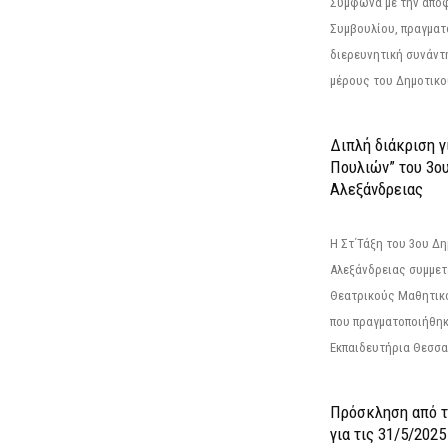
Σύμφωνα με την από
Συμβουλίου, πραγματ
διερευνητική συνάντ
μέρους του Δημοτικού
Διπλή διάκριση γ
Πουλιών” του 3ο
Αλεξάνδρειας
Η Στ΄Τάξη του 3ου Δ
Αλεξάνδρειας συμμετ
Θεατρικούς Μαθητικο
που πραγματοποιήθηκ
Εκπαιδευτήρια Θεσσαλ
Πρόσκληση από 
για τις 31/5/202