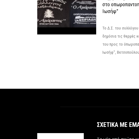
στο οπωροπαντοπ
Ιωσήφ”
Το Δ.Σ. του συλλόγο
δημόσια τις θερμές κ
του προς το όπωροπ
Ιωσήφ", Βετσοπούλου 1
ΣΧΕΤΙΚΆ ΜΕ ΕΜ