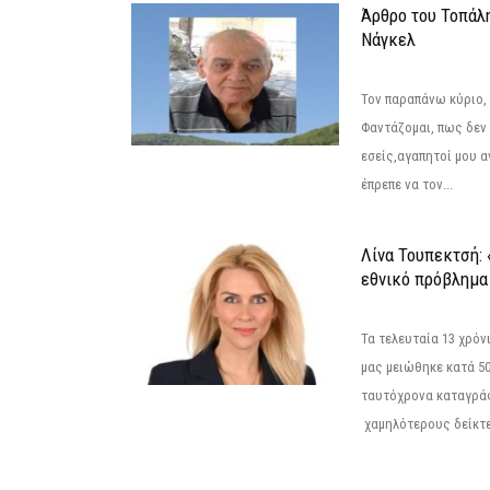
Άρθρο του Τοπάλ
Νάγκελ
Τον παραπάνω κύριο,
Φαντάζομαι, πως δεν 
εσείς,αγαπητοί μου 
έπρεπε να τον...
Λίνα Τουπεκτσή: 
εθνικό πρόβλημα 
Τα τελευταία 13 χρό
μας μειώθηκε κατά 50
ταυτόχρονα καταγρά
χαμηλότερους δείκτε