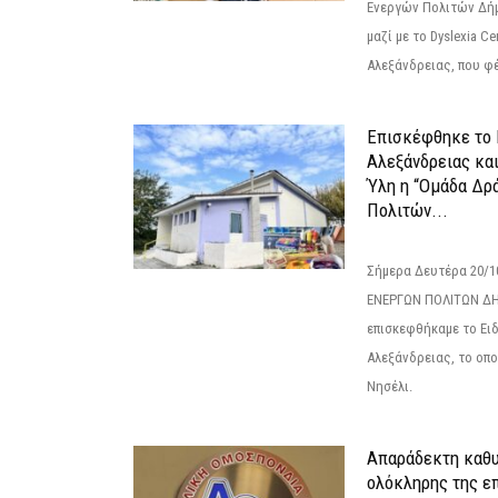
Ενεργών Πολιτών Δή
μαζί με το Dyslexia C
Αλεξάνδρειας, που φέ
Επισκέφθηκε το 
Αλεξάνδρειας κα
Ύλη η “Ομάδα Δρ
Πολιτών...
Σήμερα Δευτέρα 20/
ΕΝΕΡΓΩΝ ΠΟΛΙΤΩΝ Δ
επισκεφθήκαμε το Ει
Αλεξάνδρειας, το οπο
Νησέλι.
Απαράδεκτη καθυ
ολόκληρης της επ