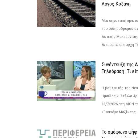
Λόγος Κοζάνη
Μια σημαντική πρωτο
του σιδηροδρόμου α
Δυτικής Μακεδονίας.
Αντιπεριφερειάρχη Τε
Συνέντευξη της 
Τηλεόραση. Τι εί
Η βουλευτής της Νέ
Ημαθίας κ. Στέλλα Α
13/7/2026 στη ΔΙΟΝ τ
«Ξεκινάμε Μαζί» της..
Το ομόφωνο ψήφι