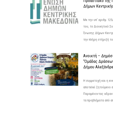
Προαστιακό της 
Δήμων Κεντρική
Με την υπ' αριθμ. 1
του, το Διοικητικό 
Ένωσης Δήμων Κεντρ
την πλήρη στήριξή του
Ανοικτή – Δημόσ
“Ομάδας Δράσεω
Δήμου Αλεξάνδρε
Η συμμετοχή και η ε
αποτελεί ζητούμενο 
Παραμένοντας αδραν
τα προβλήματα από απ