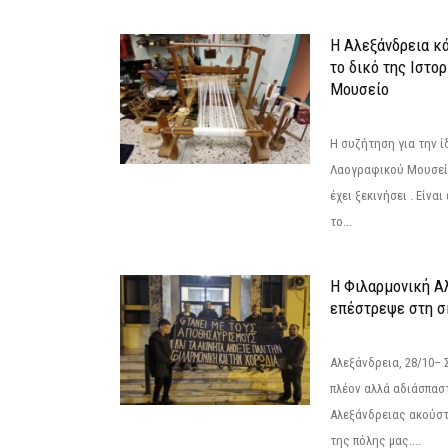
Η Αλεξάνδρεια κά
το δικό της Ιστο
Μουσείο
Η συζήτηση για την ί
Λαογραφικού Μουσεί
έχει ξεκινήσει . Είνα
το...
Η Φιλαρμονική Α
επέστρεψε στη 
Αλεξάνδρεια, 28/10– 
πλέον αλλά αδιάσπασ
Αλεξάνδρειας ακούστ
της πόλης μας....