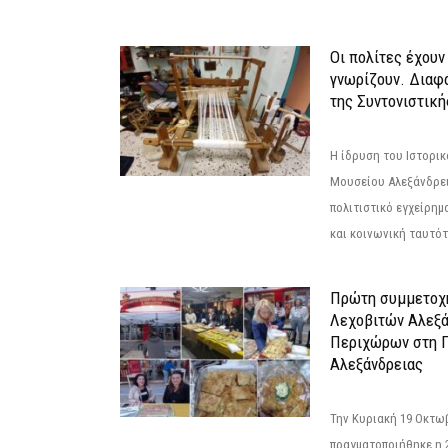
Οι πολίτες έχουν
γνωρίζουν. Διαφά
της Συντονιστική
Η ίδρυση του Ιστορι
Μουσείου Αλεξάνδρει
πολιτιστικό εγχείρημ
και κοινωνική ταυτότ
Πρώτη συμμετοχή
Λεχοβιτών Αλεξά
Περιχώρων στη Γ
Αλεξάνδρειας
Την Κυριακή 19 Οκτω
πραγματοποιήθηκε η 