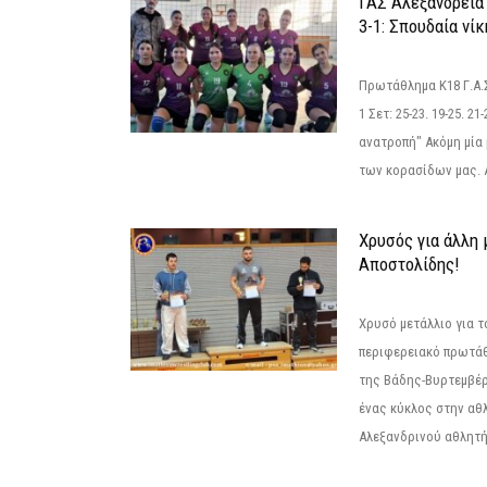
ΓΑΣ Αλεξάνδρεια
3-1: Σπουδαία νί
Πρωτάθλημα Κ18 Γ.Α.
1 Σετ: 25-23. 19-25. 21
ανατροπή" Ακόμη μία 
των κορασίδων μας. Α
Χρυσός για άλλη 
Αποστολίδης!
Χρυσό μετάλλιο για τ
περιφερειακό πρωτά
της Βάδης-Βυρτεμβέρ
ένας κύκλος στην αθ
Αλεξανδρινού αθλητή 