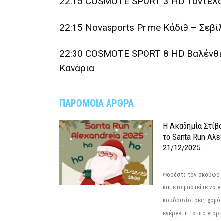
22:15 COSMOTE SPORT 3 HD Τοντέλ
22:15 Novasports Prime Κάδιθ – Σεβί
22:30 COSMOTE SPORT 8 HD Βαλένθι
Κανάρια
ΠΑΡΟΜΟΙΑ ΑΡΘΡΑ
Η Ακαδημία Στίβ
το Santa Run Αλε
21/12/2025
Φορέστε τον σκούφο 
και ετοιμαστείτε να 
κουδουνίστρες, χαμό
ενέργεια! Το πιο γιορ