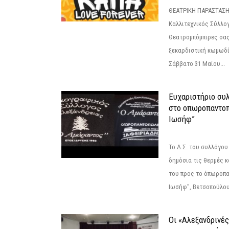
ΘΕΑΤΡΙΚΗ ΠΑΡΑΣΤΑΣΗ
Καλλιτεχνικός Σύλλο
Θεατρομπόμπιρες σας
ξεκαρδιστική κωμωδί
Σάββατο 31 Μαίου...
Ευχαριστήριο συ
στο οπωροπαντοπ
Ιωσήφ”
Το Δ.Σ. του συλλόγο
δημόσια τις θερμές κ
του προς το όπωροπ
Ιωσήφ", Βετσοπούλου 1
Οι «Αλεξανδρινέ