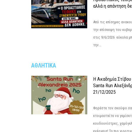
αλλά η απάντηση δε
Από τις επίσημες ανακο
την επίσκεψη του κυβερ
στις 9/6/2026 εύκολα μ
την...
ΑΘΛΗΤΙΚΑ
Η Ακαδημία Στίβου
Santa Run Αλεξάνδρ
21/12/2025
Φορέστε τον σκούφο σας
ετοιμαστείτε να γεμίσε
κουδουνίστρες, χαμόγελ
ενέργεια! Το πιο γιορτιν