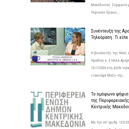
Μακεδονίας. Σύμφωνα μ
Τεχνικών Έργων,...
Συνέντευξη της Αρ
Τηλεόραση. Τι είπε
Η βουλευτής της Νέας 
Ημαθίας κ. Στέλλα Αραμ
13/7/2026 στη ΔΙΟΝ τηλ
«Ξεκινάμε Μαζί» της...
Το ομόφωνο ψήφισμ
της Περιφερειακή
Κεντρικής Μακεδο
Με την υπ' αριθμ. 125/