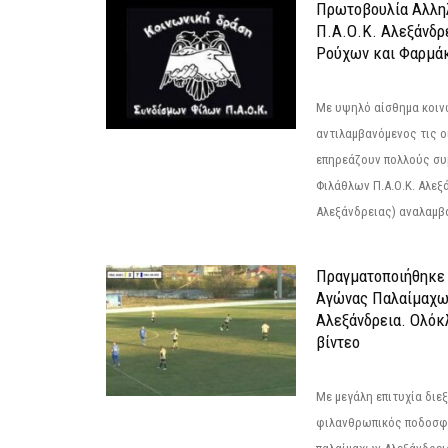
Πρωτοβουλία Αλληλ
Π.Α.Ο.Κ. Αλεξάνδρ
Ρούχων και Φαρμάκ
Με υψηλό αίσθημα κοιν
αντιλαμβανόμενος τις ο
επηρεάζουν πολλούς συ
Φιλάθλων Π.Α.Ο.Κ. Αλεξά
Αλεξάνδρειας) αναλαμβά
Πραγματοποιήθηκε
Αγώνας Παλαίμαχω
Αλεξάνδρεια. Ολόκ
βίντεο
Με μεγάλη επιτυχία διε
φιλανθρωπικός ποδοσφ