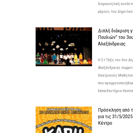
διερευνητική συνάντ
μέρους του Δημοτικού
Διπλή διάκριση γ
Πουλιών” του 3ο
Αλεξάνδρειας
Η Στ΄Τάξη του 3ου Δ
Αλεξάνδρειας συμμετ
Θεατρικούς Μαθητικο
που πραγματοποιήθηκ
Εκπαιδευτήρια Θεσσαλ
Πρόσκληση από 
για τις 31/5/202
Κέντρο