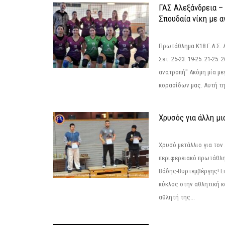
ΓΑΣ Αλεξάνδρεια – 
Σπουδαία νίκη με 
Πρωτάθλημα Κ18 Γ.Α.Σ.
Σετ: 25-23. 19-25. 21-25.
ανατροπή" Ακόμη μία με
κορασίδων μας. Αυτή τη
Χρυσός για άλλη μι
Χρυσό μετάλλιο για τον
περιφερειακό πρωτάθλη
Βάδης-Βυρτεμβέργης! Επ
κύκλος στην αθλητική κ
αθλητή της...