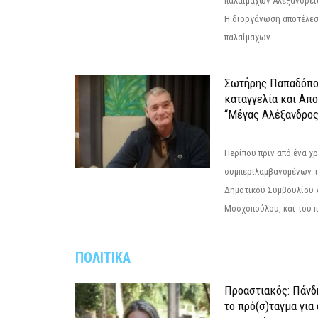
παλαίμαχων Αλεξάνδρει
Η διοργάνωση αποτέλε
παλαίμαχων...
Σωτήρης Παπαδόπο
καταγγελία και Απ
“Μέγας Αλέξανδρος
Περίπου πριν από ένα χρ
συμπεριλαμβανομένων 
Δημοτικού Συμβουλίου 
Μοσχοπούλου, και του π
ΠΟΛΙΤΙΚΑ
Προαστιακός: Πάνδη
το πρό(σ)ταγμα για