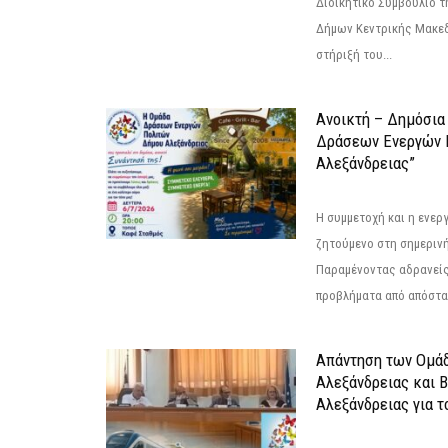
Διοικητικό Συμβούλιο 
Δήμων Κεντρικής Μακεδ
στήριξή του...
Ανοικτή – Δημόσια
Δράσεων Eνεργών 
Αλεξάνδρειας”
Η συμμετοχή και η ενερ
ζητούμενο στη σημερινή
Παραμένοντας αδρανείς
προβλήματα από απόστασ
Απάντηση των Ομά
Αλεξάνδρειας και 
Αλεξάνδρειας για 