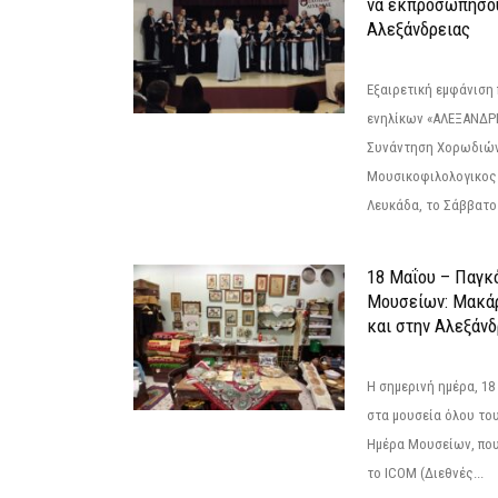
να εκπροσωπήσο
Αλεξάνδρειας
Εξαιρετική εμφάνιση
ενηλίκων «ΑΛΕΞΑΝΔΡΙ
Συνάντηση Χορωδιών
Μουσικοφιλολογικος
Λευκάδα, το Σάββατο 
18 Μαΐου – Παγκ
Μουσείων: Μακάρ
και στην Αλεξάνδ
Η σημερινή ημέρα, 18
στα μουσεία όλου το
Ημέρα Μουσείων, που
το ICOM (Διεθνές...