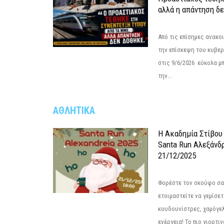
αλλά η απάντηση δε
Από τις επίσημες ανακο
την επίσκεψη του κυβερ
στις 9/6/2026 εύκολα μ
την...
ΑΘΛΗΤΙΚΑ
Η Ακαδημία Στίβου
Santa Run Αλεξάνδρ
21/12/2025
Φορέστε τον σκούφο σας
ετοιμαστείτε να γεμίσε
κουδουνίστρες, χαμόγελ
ενέργεια! Το πιο γιορτιν