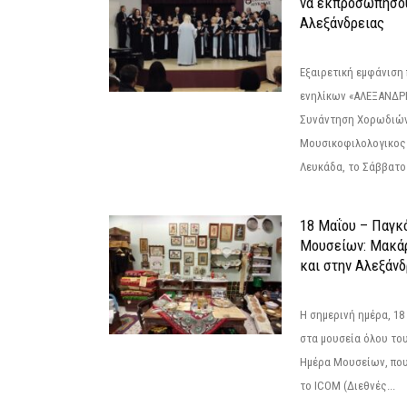
να εκπροσωπήσο
Αλεξάνδρειας
Εξαιρετική εμφάνιση
ενηλίκων «ΑΛΕΞΑΝΔΡΙ
Συνάντηση Χορωδιών
Μουσικοφιλολογικος
Λευκάδα, το Σάββατο 
18 Μαΐου – Παγκ
Μουσείων: Μακάρ
και στην Αλεξάνδ
Η σημερινή ημέρα, 18
στα μουσεία όλου το
Ημέρα Μουσείων, που
το ICOM (Διεθνές...