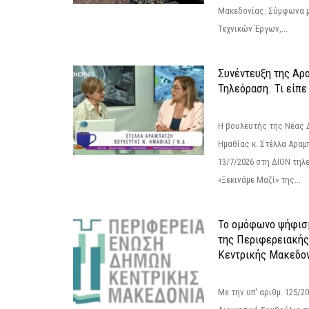
Μακεδονίας. Σύμφωνα μ
Τεχνικών Έργων,...
Συνέντευξη της Αρ
Τηλεόραση. Τι είπε
Η βουλευτής της Νέας 
Ημαθίας κ. Στέλλα Αραμ
13/7/2026 στη ΔΙΟΝ τηλ
«Ξεκινάμε Μαζί» της...
Το ομόφωνο ψήφισμ
της Περιφερειακή
Κεντρικής Μακεδο
Με την υπ' αριθμ. 125/