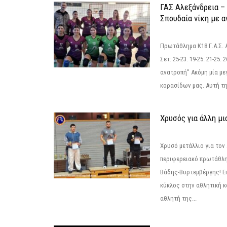
ΓΑΣ Αλεξάνδρεια – 
Σπουδαία νίκη με 
Πρωτάθλημα Κ18 Γ.Α.Σ.
Σετ: 25-23. 19-25. 21-25.
ανατροπή" Ακόμη μία με
κορασίδων μας. Αυτή τη
Χρυσός για άλλη μι
Χρυσό μετάλλιο για τον
περιφερειακό πρωτάθλη
Βάδης-Βυρτεμβέργης! Επ
κύκλος στην αθλητική κ
αθλητή της...