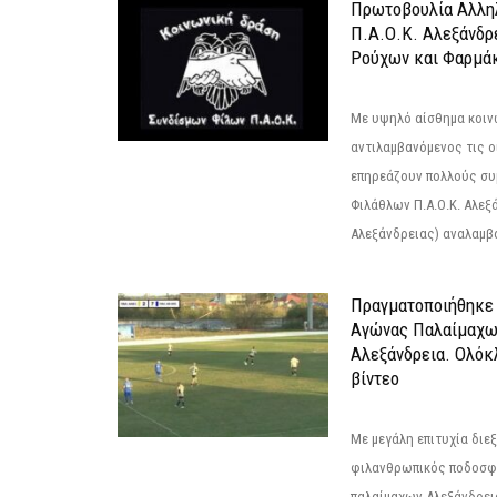
Πρωτοβουλία Αλληλ
Π.Α.Ο.Κ. Αλεξάνδρ
Ρούχων και Φαρμάκ
Με υψηλό αίσθημα κοιν
αντιλαμβανόμενος τις ο
επηρεάζουν πολλούς συ
Φιλάθλων Π.Α.Ο.Κ. Αλεξά
Αλεξάνδρειας) αναλαμβά
Πραγματοποιήθηκε
Αγώνας Παλαίμαχω
Αλεξάνδρεια. Ολόκ
βίντεο
Με μεγάλη επιτυχία διε
φιλανθρωπικός ποδοσφ
παλαίμαχων Αλεξάνδρει