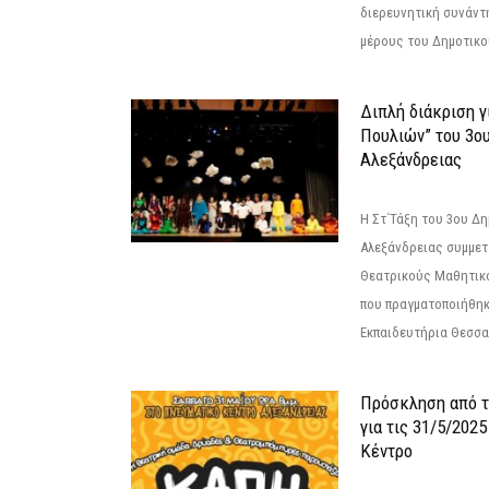
διερευνητική συνάντ
μέρους του Δημοτικού
Διπλή διάκριση γ
Πουλιών” του 3ο
Αλεξάνδρειας
Η Στ΄Τάξη του 3ου Δ
Αλεξάνδρειας συμμετ
Θεατρικούς Μαθητικο
που πραγματοποιήθηκ
Εκπαιδευτήρια Θεσσαλ
Πρόσκληση από 
για τις 31/5/202
Κέντρο