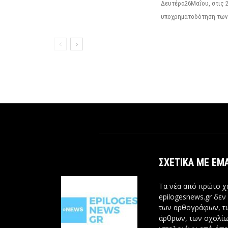
Δευτέρα26Μαΐου, στις 2 
υποχρηματοδότηση των σ
ΣΧΕΤΙΚΆ ΜΕ ΕΜ
Τα νέα από πρώτο χέ
epilogesnews.gr δεν
των αρθογράφων, 
άρθρων, των σχολίω