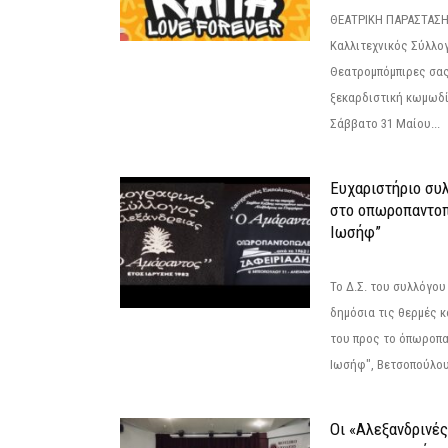
ΘΕΑΤΡΙΚΗ ΠΑΡΑΣΤΑΣΗ
Καλλιτεχνικός Σύλλο
Θεατρομπόμπιρες σας
ξεκαρδιστική κωμωδί
Σάββατο 31 Μαίου...
Ευχαριστήριο συ
στο οπωροπαντοπ
Ιωσήφ”
Το Δ.Σ. του συλλόγο
δημόσια τις θερμές κ
του προς το όπωροπ
Ιωσήφ", Βετσοπούλου 1
Οι «Αλεξανδρινέ