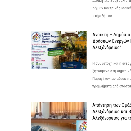
Διοικητικό Συμβούλιο 
Δήμων Κεντρικής Μακεδ
στήριξή του...
Ανοικτή – Δημόσια
Δράσεων Eνεργών 
Αλεξάνδρειας”
Η συμμετοχή και η ενερ
ζητούμενο στη σημερινή
Παραμένοντας αδρανείς
προβλήματα από απόστασ
Απάντηση των Ομά
Αλεξάνδρειας και 
Αλεξάνδρειας για 