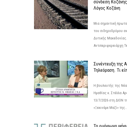
σύνδεση Κoζάνης
Λόγος Κοζάνη
Μια σημαντική πρωτο
του σιδηροδρόμου α
Δυτικής Μακεδονίας.
Αντιπεριφερειάρχη Τε
Συνέντευξη της 
Τηλεόραση. Τι εί
Η βουλευτής της Νέ
Ημαθίας κ. Στέλλα Α
13/7/2026 στη ΔΙΟΝ τ
«Ξεκινάμε Μαζί» της..
Το ομόφωνο ψήφι