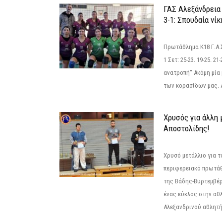
ΓΑΣ Αλεξάνδρεια
3-1: Σπουδαία νί
Πρωτάθλημα Κ18 Γ.Α.
1 Σετ: 25-23. 19-25. 21
ανατροπή" Ακόμη μία 
των κορασίδων μας. Α
Χρυσός για άλλη 
Αποστολίδης!
Χρυσό μετάλλιο για τ
περιφερειακό πρωτά
της Βάδης-Βυρτεμβέρ
ένας κύκλος στην αθ
Αλεξανδρινού αθλητή 