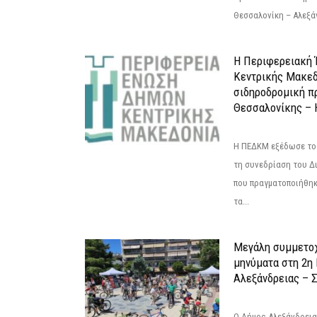
Θεσσαλονίκη – Αλεξάν
Η Περιφερειακή
Κεντρικής Μακεδ
σιδηροδρομική π
Θεσσαλονίκης – 
Η ΠΕΔΚΜ εξέδωσε το 
τη συνεδρίαση του Δ
που πραγματοποιήθηκε
τα...
Μεγάλη συμμετοχ
μηνύματα στη 2η
Αλεξάνδρειας – Σ
Ο Δήμος Αλεξάνδρεια