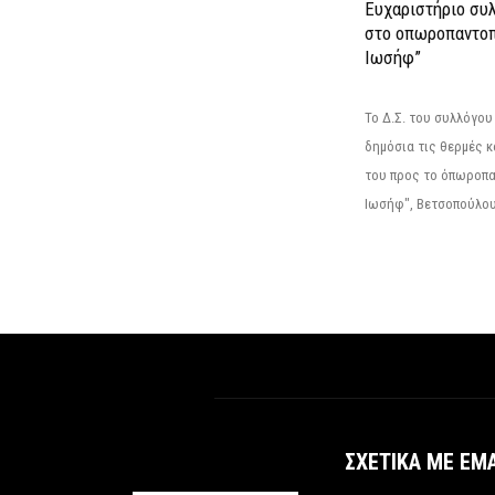
Ευχαριστήριο συ
στο οπωροπαντοπ
Ιωσήφ”
Το Δ.Σ. του συλλόγο
δημόσια τις θερμές κ
του προς το όπωροπ
Ιωσήφ", Βετσοπούλου 1
ΣΧΕΤΙΚΆ ΜΕ ΕΜ