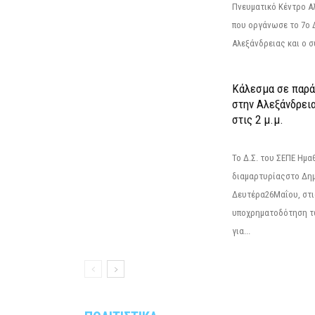
Πνευματικό Κέντρο Α
που οργάνωσε το 7ο 
Αλεξάνδρειας και ο σ
Κάλεσμα σε παρά
στην Αλεξάνδρεια
στις 2 μ.μ.
Το Δ.Σ. του ΣΕΠΕ Ημ
διαμαρτυρίαςστο Δημ
Δευτέρα26Μαΐου, στις
υποχρηματοδότηση τ
για...