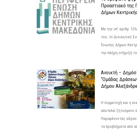
Προαστιακό της 
Δήμων Κεντρική
Με την υπ' αριθμ. 1
του, το Διοικητικό 
Ένωσης Δήμων Κεντρ
την πλήρη στήριξή του
Ανοικτή – Δημόσ
“Ομάδας Δράσεω
Δήμου Αλεξάνδρε
Η συμμετοχή και η ε
αποτελεί ζητούμενο 
Παραμένοντας αδραν
τα προβλήματα από απ