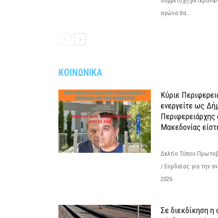
συμμετοχή βετεράνω
αγώνα θα...
ΚΟΙΝΩΝΙΚΑ
Κύριε Περιφερει
ενεργείτε ως Δή
Περιφερειάρχης 
Μακεδονίας είστ
Δελτίο Τύπου Πρωτοβ
/ Εορδαίας για την 
2026
Σε διεκδίκηση η