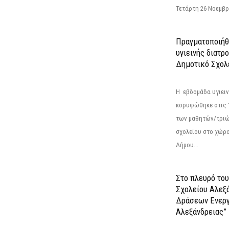
Τετάρτη 26 Νοεμβρί
Πραγματοποιήθ
υγιεινής διατρ
Δημοτικό Σχολ
Η εβδομάδα υγιει
κορυφώθηκε στις 13
των μαθητών/τριώ
σχολείου στο χώρ
Δήμου...
Στο πλευρό του
Σχολείου Αλεξ
Δράσεων Ενερ
Αλεξάνδρειας”