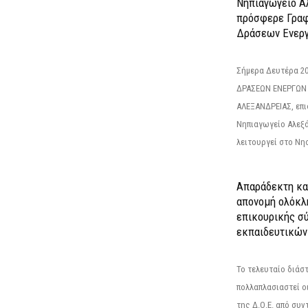
Νηπιαγωγείο Α
πρόσφερε Γραφ
Δράσεων Ενεργ
Σήμερα Δευτέρα 2
ΔΡΑΣΕΩΝ ΕΝΕΡΓΩΝ
ΑΛΕΞΑΝΔΡΕΙΑΣ, επι
Νηπιαγωγείο Αλεξά
λειτουργεί στο Νησ
Απαράδεκτη κα
απονομή ολόκλ
επικουρικής σύ
εκπαιδευτικών
Το τελευταίο διάσ
πολλαπλασιαστεί οι
της Δ.Ο.Ε. από συ