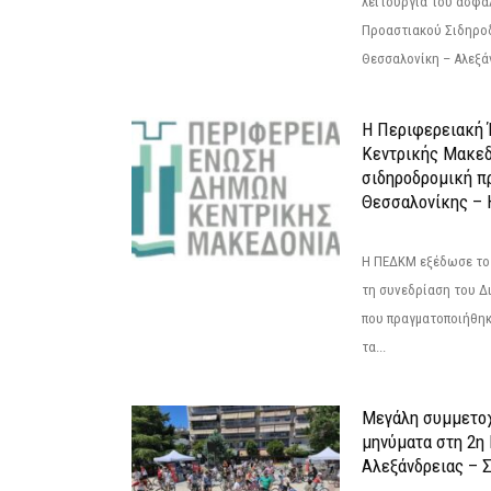
λειτουργία του ασφα
Προαστιακού Σιδηρο
Θεσσαλονίκη – Αλεξάν
Η Περιφερειακή
Κεντρικής Μακεδ
σιδηροδρομική π
Θεσσαλονίκης – 
Η ΠΕΔΚΜ εξέδωσε το 
τη συνεδρίαση του Δ
που πραγματοποιήθηκε
τα...
Μεγάλη συμμετοχ
μηνύματα στη 2η
Αλεξάνδρειας – Σ