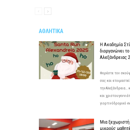
ΑΘΛΗΤΙΚΑ
Η Ακαδημία Στ
διοργανώνει το
Αλεξάνδρειας 2
Φορέστε τον σκούφ
σας και ετοιμαστεί
τηνΑλεξάνδρεια… 
και χριστουγεννιάτ
γιορτινόδρομικό eve
Μια ξεχωριστή 
μικρούς μαθητ