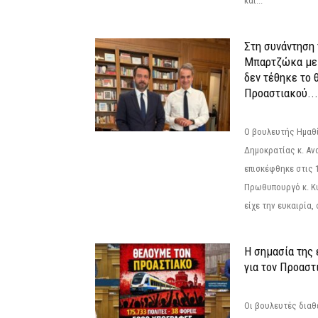
και...
Στη συνάντηση
Μπαρτζώκα με
δεν τέθηκε το 
Προαστιακού...
Ο βουλευτής Ημαθ
Δημοκρατίας κ. Α
επισκέφθηκε στις 
Πρωθυπουργό κ. Κ
είχε την ευκαιρία,
Η σημασία της
για τον Προαστ
Οι βουλευτές διαθ