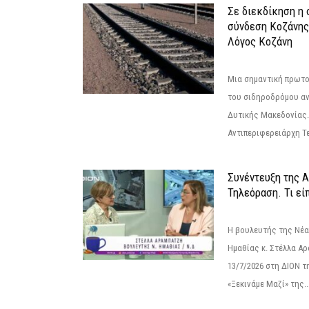
Σε διεκδίκηση η
σύνδεση Κoζάνης
Λόγος Κοζάνη
Μια σημαντική πρωτο
του σιδηροδρόμου α
Δυτικής Μακεδονίας.
Αντιπεριφερειάρχη Τε
Συνέντευξη της 
Τηλεόραση. Τι εί
Η βουλευτής της Νέ
Ημαθίας κ. Στέλλα Α
13/7/2026 στη ΔΙΟΝ τ
«Ξεκινάμε Μαζί» της..