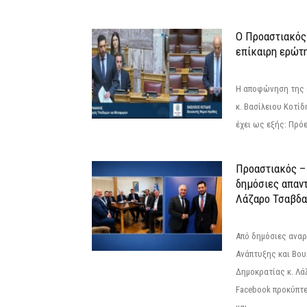
Ο Προαστιακός
επίκαιρη ερώτ
Η αποφώνηση της 
κ. Βασίλειου Κοτί
έχει ως εξής: Πρόε
Προαστιακός – 
δημόσιες απαντ
Λάζαρο Τσαβδα
Από δημόσιες ανα
Ανάπτυξης και Βου
Δημοκρατίας κ. Λ
Facebook προκύπτε