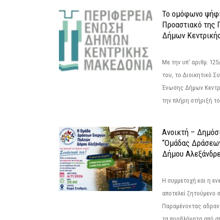
Το ομόφωνο ψήφι
Προαστιακό της 
Δήμων Κεντρική
Με την υπ' αριθμ. 1
του, το Διοικητικό 
Ένωσης Δήμων Κεντρ
την πλήρη στήριξή του
Ανοικτή – Δημόσ
“Ομάδας Δράσεω
Δήμου Αλεξάνδρε
Η συμμετοχή και η ε
αποτελεί ζητούμενο 
Παραμένοντας αδραν
τα προβλήματα από απ