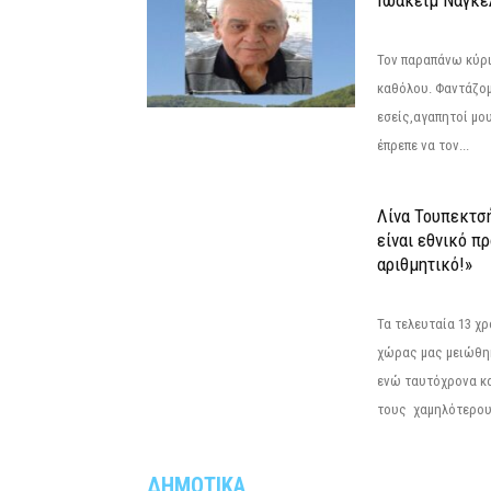
Ιωακείμ Νάγκε
Τον παραπάνω κύρι
καθόλου. Φαντάζομ
εσείς,αγαπητοί μο
έπρεπε να τον...
Λίνα Τουπεκτσ
είναι εθνικό π
αριθμητικό!»
Τα τελευταία 13 χ
χώρας μας μειώθηκ
ενώ ταυτόχρονα κ
τους χαμηλότερους
ΔΗΜΟΤΙΚΑ