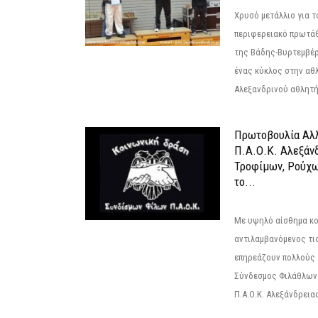
Χρυσό μετάλλιο για τ
περιφερειακό πρωτά
της Βάδης-Βυρτεμβέρ
ένας κύκλος στην αθ
Αλεξανδρινού αθλητή 
Πρωτοβουλία Αλλ
Π.Α.Ο.Κ. Αλεξάνδ
Τροφίμων, Ρούχω
το...
Με υψηλό αίσθημα κο
αντιλαμβανόμενος τι
επηρεάζουν πολλούς 
Σύνδεσμος Φιλάθλων Π
Π.Α.Ο.Κ. Αλεξάνδρειας