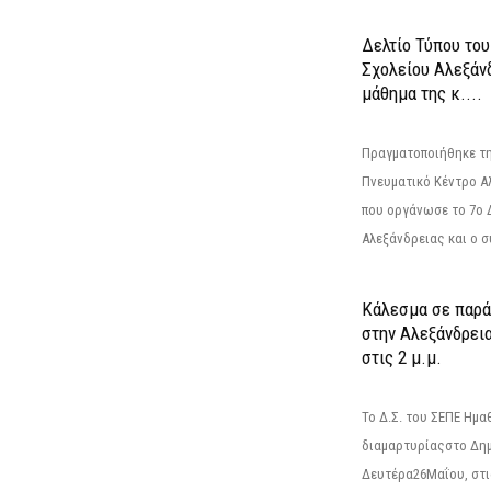
Δελτίο Τύπου το
Σχολείου Αλεξάνδ
μάθημα της κ....
Πραγματοποιήθηκε τη
Πνευματικό Κέντρο Α
που οργάνωσε το 7ο 
Αλεξάνδρειας και ο σ
Κάλεσμα σε παρά
στην Αλεξάνδρεια
στις 2 μ.μ.
Το Δ.Σ. του ΣΕΠΕ Ημ
διαμαρτυρίαςστο Δημ
Δευτέρα26Μαΐου, στις