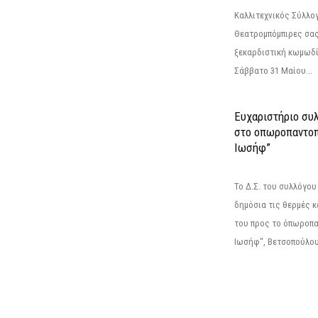
Καλλιτεχνικός Σύλλο
Θεατρομπόμπιρες σας
ξεκαρδιστική κωμωδί
Σάββατο 31 Μαίου...
Ευχαριστήριο συ
στο οπωροπαντοπ
Ιωσήφ”
Το Δ.Σ. του συλλόγο
δημόσια τις θερμές κ
του προς το όπωροπ
Ιωσήφ", Βετσοπούλου 1