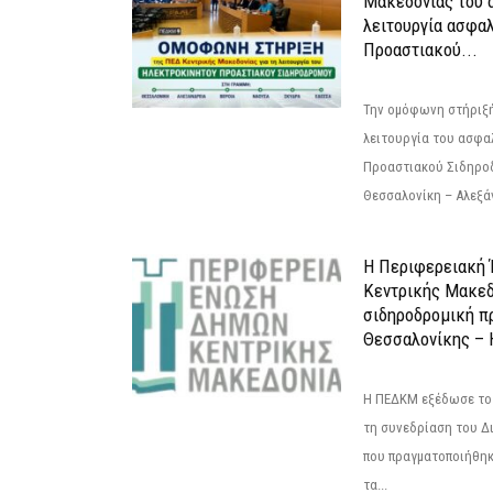
Μακεδονίας του α
λειτουργία ασφα
Προαστιακού...
Την ομόφωνη στήριξή
λειτουργία του ασφα
Προαστιακού Σιδηρο
Θεσσαλονίκη – Αλεξάν
Η Περιφερειακή
Κεντρικής Μακεδ
σιδηροδρομική π
Θεσσαλονίκης – 
Η ΠΕΔΚΜ εξέδωσε το 
τη συνεδρίαση του Δ
που πραγματοποιήθηκε
τα...