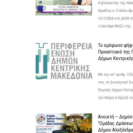
Η βουλευτής της Νέ
Ημαθίας κ. Στέλλα Α
13/7/2026 στη ΔΙΟΝ τ
«Ξεκινάμε Μαζί» της..
Το ομόφωνο ψήφι
Προαστιακό της 
Δήμων Κεντρική
Με την υπ' αριθμ. 1
του, το Διοικητικό 
Ένωσης Δήμων Κεντρ
την πλήρη στήριξή του
Ανοικτή – Δημόσ
“Ομάδας Δράσεω
Δήμου Αλεξάνδρε