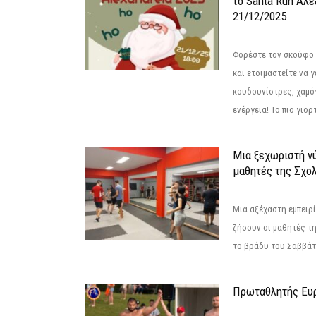
το Santa Run Αλε
21/12/2025
Φορέστε τον σκούφο 
και ετοιμαστείτε να 
κουδουνίστρες, χαμό
ενέργεια! Το πιο γιορ
Μια ξεχωριστή νύ
μαθητές της Σχο
Μια αξέχαστη εμπειρί
ζήσουν οι μαθητές τ
το βράδυ του Σαββάτου
Πρωταθλητής Ευ