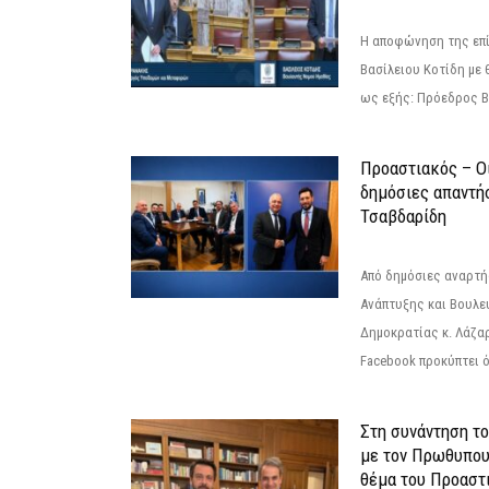
Η αποφώνηση της επί
Βασίλειου Κοτίδη με 
ως εξής: Πρόεδρος Β
Προαστιακός – Οι
δημόσιες απαντή
Τσαβδαρίδη
Από δημόσιες αναρτ
Ανάπτυξης και Βουλε
Δημοκρατίας κ. Λάζα
Facebook προκύπτει ό
Στη συνάντηση τ
με τον Πρωθυπου
θέμα του Προαστι