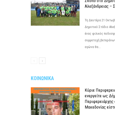
Σκοπό στο Δημοτ
Αλεξάνδρειας – Σ
Τη Δευτέρα 21 Οκτωβρ
Δημοτικό Στάδιο Αλεξ
ένας φιλικός ποδοσφ
συμμετοχή βετεράνω
αγώνα θα...
ΚΟΙΝΩΝΙΚΑ
Κύριε Περιφερει
ενεργείτε ως Δή
Περιφερειάρχης 
Μακεδονίας είστ