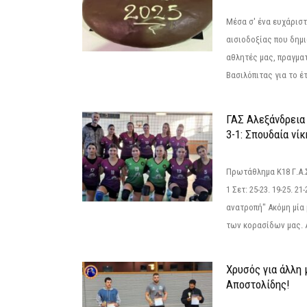
Μέσα σ' ένα ευχάριστ
αισιοδοξίας που δημ
αθλητές μας, πραγμα
Βασιλόπιτας για το έτ
ΓΑΣ Αλεξάνδρεια
3-1: Σπουδαία νί
Πρωτάθλημα Κ18 Γ.Α.
1 Σετ: 25-23. 19-25. 21
ανατροπή" Ακόμη μία 
των κορασίδων μας. Α
Χρυσός για άλλη 
Αποστολίδης!