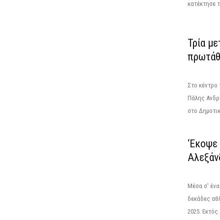
κατέκτησε το
Τρία με
πρωτάθ
Στο κέντρο
Πάλης Ανδρώ
στο Δημοτικ
‘Εκοψε 
Αλεξάν
Μέσα σ' ένα
δεκάδες αθλ
2025. Εκτός..