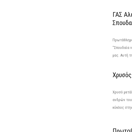
ΓΑΣ Αλε
Σπουδαί
Πρωτάθλημα 
"Σπουδαία ν
μας. Αυτή τη
Χρυσός 
Χρυσό μετά
ανδρών του 
κύκλος στην
Πρωτοβ