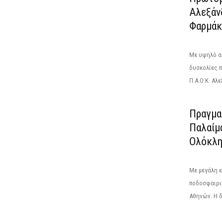
Αλεξάν
Φαρμάκω
Με υψηλό αί
δυσκολίες 
Π.Α.Ο.Κ. Αλ
Πραγμα
Παλαίμ
Ολόκλη
Με μεγάλη ε
ποδοσφαιρι
Αθηνών. Η 