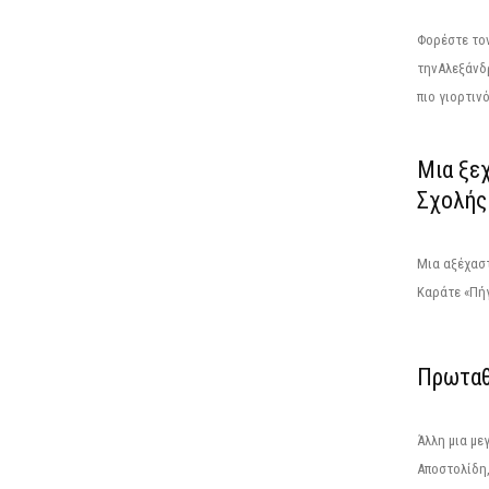
Φορέστε τον
τηνΑλεξάνδρ
πιο γιορτινό
Μια ξεχ
Σχολής
Μια αξέχαστ
Καράτε «Πήγ
Πρωταθ
Άλλη μια με
Αποστολίδη,