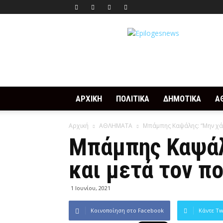
Epilogesnews
ΑΡΧΙΚΗ
ΠΟΛΙΤΙΚΑ
ΔΗΜΟΤΙΚΑ
Α
Αρχική
ΑΘΛΗΜΑΤΑ
Μπάμπης Καψάλης: “Μην χά
Μπάμπης Καψάλ
και μετά τον π
1 Ιουνίου, 2021
Κοινοποίηση στο Facebook
Κάντε Tw