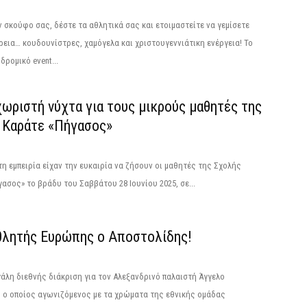
 σκούφο σας, δέστε τα αθλητικά σας και ετοιμαστείτε να γεμίσετε
εια… κουδουνίστρες, χαμόγελα και χριστουγεννιάτικη ενέργεια! Το
δρομικό event...
ωριστή νύχτα για τους μικρούς μαθητές της
 Καράτε «Πήγασος»
η εμπειρία είχαν την ευκαιρία να ζήσουν οι μαθητές της Σχολής
ασος» το βράδυ του Σαββάτου 28 Ιουνίου 2025, σε...
λητής Ευρώπης ο Αποστολίδης!
γάλη διεθνής διάκριση για τον Αλεξανδρινό παλαιστή Άγγελο
 ο οποίος αγωνιζόμενος με τα χρώματα της εθνικής ομάδας