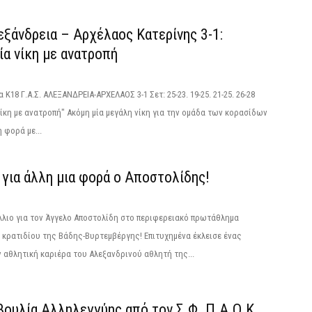
ξάνδρεια – Αρχέλαος Κατερίνης 3-1:
α νίκη με ανατροπή
Κ18 Γ.Α.Σ. ΑΛΕΞΑΝΔΡΕΙΑ-ΑΡΧΕΛΑΟΣ 3-1 Σετ: 25-23. 19-25. 21-25. 26-28
ίκη με ανατροπή" Ακόμη μία μεγάλη νίκη για την ομάδα των κορασίδων
 φορά με...
για άλλη μια φορά ο Αποστολίδης!
λλιο για τον Άγγελο Αποστολίδη στο περιφερειακό πρωτάθλημα
κρατιδίου της Βάδης-Βυρτεμβέργης! Επιτυχημένα έκλεισε ένας
 αθλητική καριέρα του Αλεξανδρινού αθλητή της...
ουλία Αλληλεγγύης από τον Σ.Φ. Π.Α.Ο.Κ.