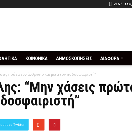
C
29.6
Αλεξ
ΘΛΗΤΙΚΑ
ΚΟΙΝΩΝΙΚΑ
ΔΗΜΟΣΚΟΠΗΣΕΙΣ
ΔΙΑΦΟΡΑ
σεις πρώτα τον άνθρωπο και μετά τον ποδοσφαιριστή”
ης: “Μην χάσεις πρώτ
οδοσφαιριστή”
eet στο Twitter