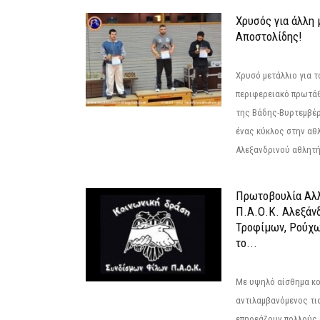
Χρυσός για άλλη 
Αποστολίδης!
Χρυσό μετάλλιο για τ
περιφερειακό πρωτά
της Βάδης-Βυρτεμβέρ
ένας κύκλος στην αθ
Αλεξανδρινού αθλητή 
Πρωτοβουλία Αλλ
Π.Α.Ο.Κ. Αλεξάνδ
Τροφίμων, Ρούχω
το...
Με υψηλό αίσθημα κο
αντιλαμβανόμενος τι
επηρεάζουν πολλούς 