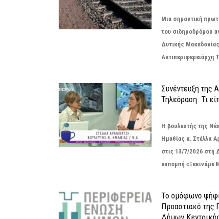
Μια σημαντική πρωτ
του σιδηροδρόμου α
Δυτικής Μακεδονίας
Αντιπεριφερειάρχη Τ
Συνέντευξη της 
Τηλεόραση. Τι εί
Η βουλευτής της Νέ
Ημαθίας κ. Στέλλα 
στις 13/7/2026 στη 
εκπομπή «Ξεκινάμε Μ
Το ομόφωνο ψήφι
Προαστιακό της 
Δήμων Κεντρική