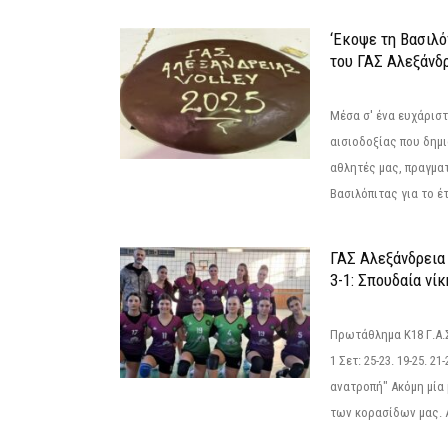
‘Εκοψε τη Βασιλό
του ΓΑΣ Αλεξάνδ
Μέσα σ' ένα ευχάριστ
αισιοδοξίας που δημ
αθλητές μας, πραγμα
Βασιλόπιτας για το έτ
ΓΑΣ Αλεξάνδρεια
3-1: Σπουδαία νί
Πρωτάθλημα Κ18 Γ.Α.
1 Σετ: 25-23. 19-25. 21
ανατροπή" Ακόμη μία 
των κορασίδων μας. Α