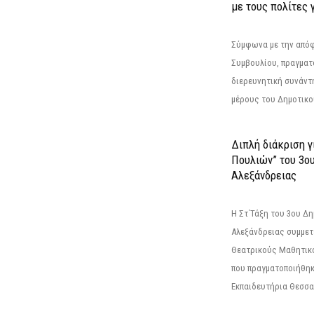
με τους πολίτες γ
Σύμφωνα με την από
Συμβουλίου, πραγματ
διερευνητική συνάντ
μέρους του Δημοτικού
Διπλή διάκριση γ
Πουλιών” του 3ο
Αλεξάνδρειας
Η Στ΄Τάξη του 3ου Δ
Αλεξάνδρειας συμμετ
Θεατρικούς Μαθητικο
που πραγματοποιήθηκ
Εκπαιδευτήρια Θεσσαλ