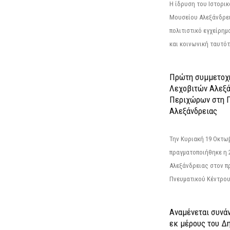
Η ίδρυση του Ιστορι
Μουσείου Αλεξάνδρει
πολιτιστικό εγχείρημ
και κοινωνική ταυτότ
Πρώτη συμμετοχή
Λεχοβιτών Αλεξά
Περιχώρων στη Γ
Αλεξάνδρειας
Την Κυριακή 19 Οκτω
πραγματοποιήθηκε η 
Αλεξάνδρειας στον π
Πνευματικού Κέντρου
Αναμένεται συνά
εκ μέρους του Δ