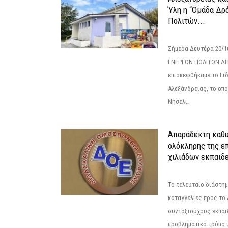
Ύλη η “Ομάδα Δρ
Πολιτών...
Σήμερα Δευτέρα 20/
ΕΝΕΡΓΩΝ ΠΟΛΙΤΩΝ Δ
επισκεφθήκαμε το Ει
Αλεξάνδρειας, το οπο
Νησέλι.
Απαράδεκτη καθυ
ολόκληρης της επ
χιλιάδων εκπαιδ
Το τελευταίο διάστημ
καταγγελίες προς το Δ
συνταξιούχους εκπαι
προβληματικό τρόπο 