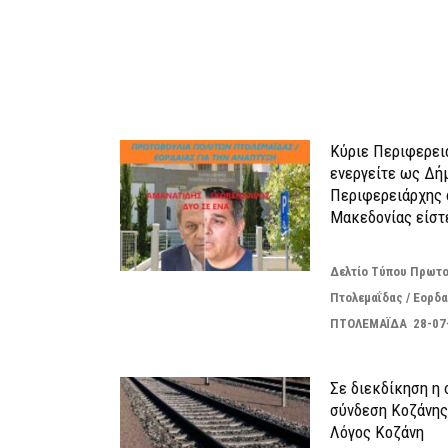
ΠΑΡΟΜΟΙΑ</strong><strong> ΑΡΘΡΑ</strong><
Κύριε Περιφερει
ενεργείτε ως Δή
Περιφερειάρχης 
Μακεδονίας είστ
Δελτίο Τύπου Πρωτο
Πτολεμαΐδας / Εορδα
ΠΤΟΛΕΜΑΪΔΑ 28-07
Σε διεκδίκηση η
σύνδεση Κoζάνης
Λόγος Κοζάνη