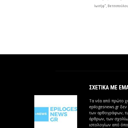
Ιωσήφ", Βετσοπούλου 1
ΣΧΕΤΙΚΆ ΜΕ ΕΜ
Τα νέα από πρώτο χέ
epilogesnews.gr δεν
των αρθογράφων, 
άρθρων, των σχολίω
ιστολογίων από όπο