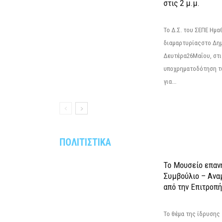
στις 2 μ.μ.
Το Δ.Σ. του ΣΕΠΕ Ημ
διαμαρτυρίαςστο Δημ
Δευτέρα26Μαΐου, στις
υποχρηματοδότηση τ
για...
ΠΟΛΙΤΙΣΤΙΚΑ
Το Μουσείο επαν
Συμβούλιο – Ανα
από την Επιτροπή
Το θέμα της ίδρυσης 