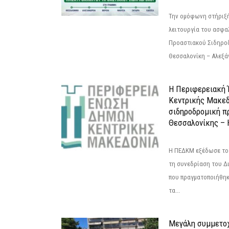
Την ομόφωνη στήριξή
λειτουργία του ασφα
Προαστιακού Σιδηρο
Θεσσαλονίκη – Αλεξάν
Η Περιφερειακή
Κεντρικής Μακεδ
σιδηροδρομική π
Θεσσαλονίκης – 
Η ΠΕΔΚΜ εξέδωσε το 
τη συνεδρίαση του Δ
που πραγματοποιήθηκε
τα...
Μεγάλη συμμετοχ