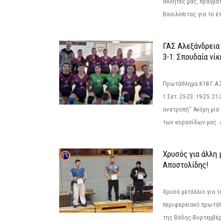
αθλητές μας, πραγμα
Βασιλόπιτας για το έτ
ΓΑΣ Αλεξάνδρεια
3-1: Σπουδαία νί
Πρωτάθλημα Κ18 Γ.Α.
1 Σετ: 25-23. 19-25. 21
ανατροπή" Ακόμη μία 
των κορασίδων μας. Α
Χρυσός για άλλη 
Αποστολίδης!
Χρυσό μετάλλιο για τ
περιφερειακό πρωτά
της Βάδης-Βυρτεμβέρ