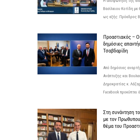
Η αποφώνηση της επί
Βασίλειου Κοτίδη με 
ως εξής: Πρόεδρος Β
Προαστιακός – Οι
δημόσιες απαντή
Τσαβδαρίδη
Από δημόσιες αναρτ
Ανάπτυξης και Βουλε
Δημοκρατίας κ. Λάζα
Facebook προκύπτει ό
Στη συνάντηση τ
με τον Πρωθυπου
θέμα του Προαστι