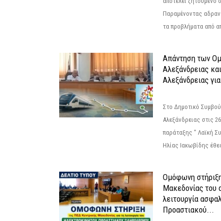
αποτελεί ζητούμενο 
Παραμένοντας αδραν
τα προβλήματα από απ
Απάντηση των Ο
Αλεξάνδρειας κα
Αλεξάνδρειας για
Στο Δημοτικό Συμβού
Αλεξάνδρειας στις 26
παράταξης " Λαϊκή Σ
Ηλίας Ιακωβίδης έθεσ
Ομόφωνη στήριξη
Μακεδονίας του α
λειτουργία ασφα
Προαστιακού...