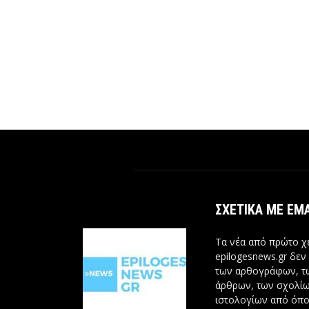
ΣΧΕΤΙΚΆ ΜΕ ΕΜ
Τα νέα από πρώτο χέ
epilogesnews.gr δεν
των αρθογράφων, 
άρθρων, των σχολίω
ιστολογίων από όπο