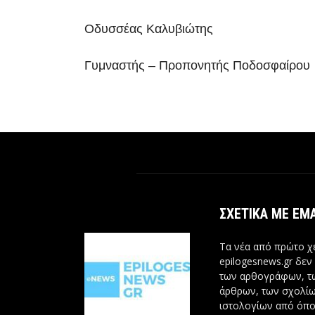
Οδυσσέας Καλυβιώτης
Γυμναστής – Προπονητής Ποδοσφαίρου
ΣΧΕΤΙΚΆ ΜΕ ΕΜ
Τα νέα από πρώτο χέ
epilogesnews.gr δεν
των αρθογράφων, 
άρθρων, των σχολίω
ιστολογίων από όπο