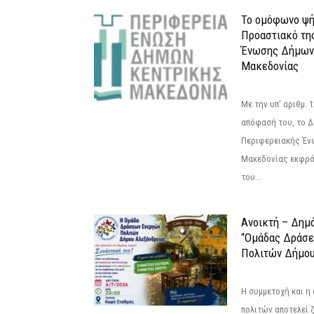
Το ομόφωνο ψή
Προαστιακό τη
Ένωσης Δήμων
Μακεδονίας
Με την υπ' αριθμ.
απόφασή του, το Δ
Περιφερειακής Έν
Μακεδονίας εκφράζ
του...
Ανοικτή – Δημ
“Ομάδας Δράσ
Πολιτών Δήμου
Η συμμετοχή και η
πολιτών αποτελεί 