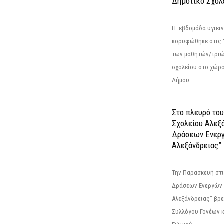
Δημοτικό Σχολ
Η εβδομάδα υγιει
κορυφώθηκε στις 13
των μαθητών/τριώ
σχολείου στο χώρ
Δήμου...
Στο πλευρό του
Σχολείου Αλεξ
Δράσεων Ενερ
Αλεξάνδρειας”
Την Παρασκευή στι
Δράσεων Ενεργών
Αλεξάνδρειας" βρε
Συλλόγου Γονέων 