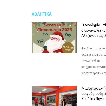
ΑΘΛΗΤΙΚΑ
Η Ακαδημία Στ
διοργανώνει το
Αλεξάνδρειας 2
Φορέστε τον σκούφ
σας και ετοιμαστεί
τηνΑλεξάνδρεια… 
και χριστουγεννιάτ
γιορτινόδρομικό eve
Μια ξεχωριστή 
μικρούς μαθητ
Καράτε «Πήγασ