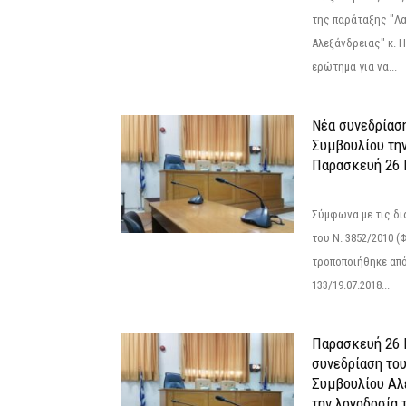
της παράταξης "Λ
Αλεξάνδρειας" κ. 
ερώτημα για να...
Νέα συνεδρίασ
Συμβουλίου τη
Παρασκευή 26 Ι
Σύμφωνα με τις δι
του Ν. 3852/2010 (Φ
τροποποιήθηκε από 
133/19.07.2018...
Παρασκευή 26 Ι
συνεδρίαση το
Συμβουλίου Αλ
την λογοδοσία τ