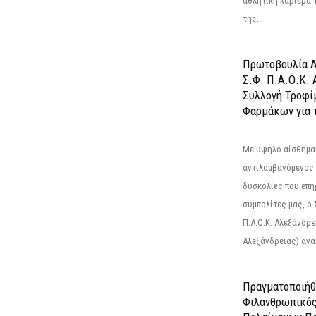
αθλητική καριέρα 
της...
Πρωτοβουλία Α
Σ.Φ. Π.Α.Ο.Κ. 
Συλλογή Τροφί
Φαρμάκων για τ
Με υψηλό αίσθημα
αντιλαμβανόμενος 
δυσκολίες που επ
συμπολίτες μας, ο
Π.Α.Ο.Κ. Αλεξάνδρει
Αλεξάνδρειας) αναλ
Πραγματοποιήθ
Φιλανθρωπικό