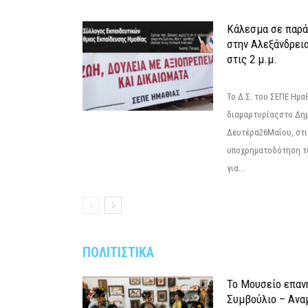
Κάλεσμα σε παρά
στην Αλεξάνδρεια
στις 2 μ.μ.
Το Δ.Σ. του ΣΕΠΕ Ημ
διαμαρτυρίαςστο Δημ
Δευτέρα26Μαΐου, στις
υποχρηματοδότηση τ
για...
ΠΟΛΙΤΙΣΤΙΚΑ
Το Μουσείο επαν
Συμβούλιο – Ανα