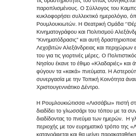
τις δραστηριότητές του όπως συνηθίζεται
παροπλισμένους. Ο Σύλλογος του Καμπο
κυκλοφορήσει συλλεκτικό ημερολόγιο, όπ
Ρουμλουκιωτών. Η Θεατρική Ομάδα ‘’Θέρ
Κινηματογράφου και Πολιτισμού Αλεξάνδ
“Κινηματόδρασις” και αυτή δραστηριοποιε
Λεχοβιτών Αλεξάνδρειας και περιχώρων ε
του για τις γιορτινές μέρες. Ο Πολιτιστικ
Νησίου έκανε το έθιμο «Κλαδαριές» και ά
φύγουν τα «κακά» πνεύματα. Η Αστερού
συνεργασία με την Τοπική Κοινότητα άνα
Χριστουγεννιάτικο Δέντρο.
Η Ρουμλουκιώτισσα «Λισσάβω» πιστή στ
διαδίδει το γλωσσάρι του τόπου με τα συ
διαδίδοντας το πνεύμα των ημερών. Η 
περιοχής με τον ευρηματικό τρόπο της 
καταγράφεται και θα μείνει παρακαταθήκη