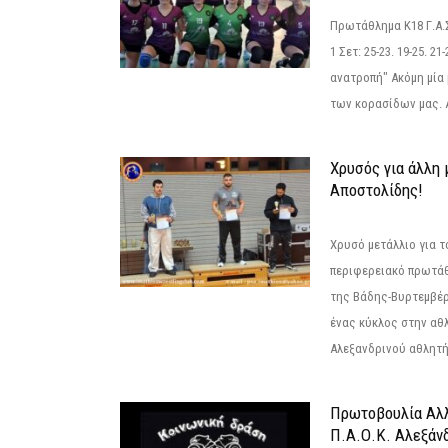
Πρωτάθλημα Κ18 Γ.Α.
1 Σετ: 25-23. 19-25. 21
ανατροπή" Ακόμη μία 
των κορασίδων μας. Α
Χρυσός για άλλη 
Αποστολίδης!
Χρυσό μετάλλιο για τ
περιφερειακό πρωτά
της Βάδης-Βυρτεμβέρ
ένας κύκλος στην αθ
Αλεξανδρινού αθλητή 
Πρωτοβουλία Αλλ
Π.Α.Ο.Κ. Αλεξάνδ