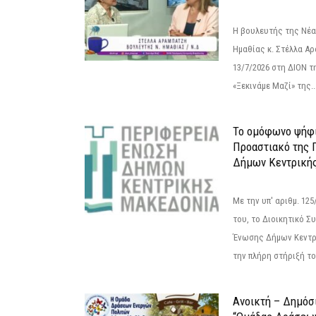
Η βουλευτής της Νέ
Ημαθίας κ. Στέλλα Α
13/7/2026 στη ΔΙΟΝ τ
«Ξεκινάμε Μαζί» της..
Το ομόφωνο ψήφι
Προαστιακό της 
Δήμων Κεντρική
Με την υπ' αριθμ. 1
του, το Διοικητικό 
Ένωσης Δήμων Κεντρ
την πλήρη στήριξή του
Ανοικτή – Δημόσ