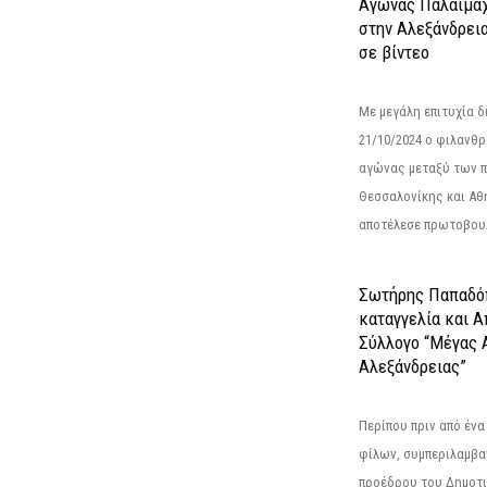
Αγώνας Παλαίμα
στην Αλεξάνδρει
σε βίντεο
Με μεγάλη επιτυχία 
21/10/2024 ο φιλανθ
αγώνας μεταξύ των π
Θεσσαλονίκης και Αθ
αποτέλεσε πρωτοβουλ
Σωτήρης Παπαδό
καταγγελία και 
Σύλλογο “Μέγας 
Αλεξάνδρειας”
Περίπου πριν από ένα
φίλων, συμπεριλαμβ
προέδρου του Δημοτ