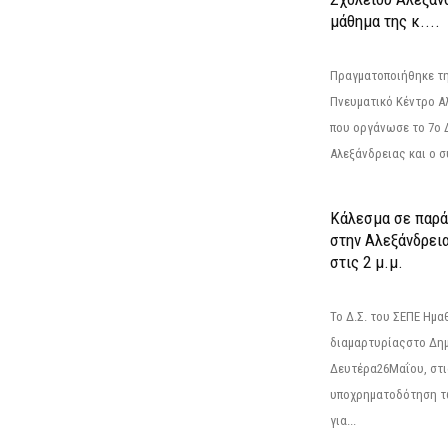
μάθημα της κ....
Πραγματοποιήθηκε τη
Πνευματικό Κέντρο Α
που οργάνωσε το 7ο 
Αλεξάνδρειας και ο σ
Κάλεσμα σε παρά
στην Αλεξάνδρεια
στις 2 μ.μ.
Το Δ.Σ. του ΣΕΠΕ Ημ
διαμαρτυρίαςστο Δημ
Δευτέρα26Μαΐου, στις
υποχρηματοδότηση τ
για...