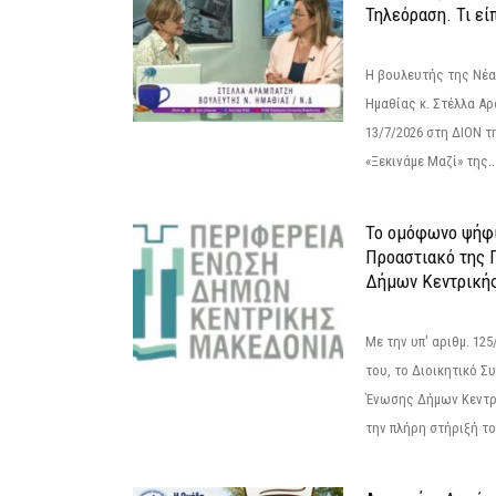
Τηλεόραση. Τι εί
Η βουλευτής της Νέ
Ημαθίας κ. Στέλλα Α
13/7/2026 στη ΔΙΟΝ τ
«Ξεκινάμε Μαζί» της..
Το ομόφωνο ψήφι
Προαστιακό της 
Δήμων Κεντρική
Με την υπ' αριθμ. 1
του, το Διοικητικό 
Ένωσης Δήμων Κεντρ
την πλήρη στήριξή του