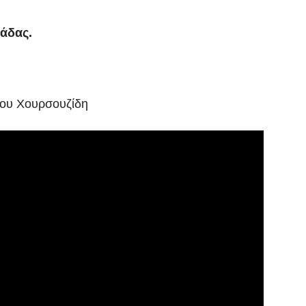
μάδας.
άσου Χουρσουζίδη