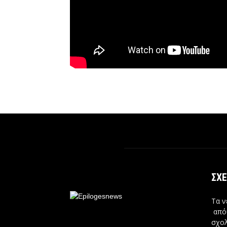
ΣΧΕ
Τα ν
από
σχολ