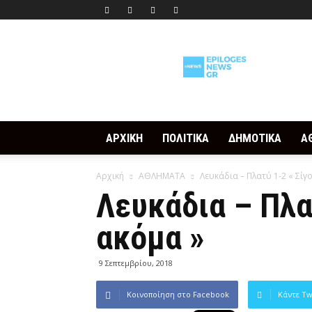
Epilogesnews
ΑΡΧΙΚΗ
ΠΟΛΙΤΙΚΑ
ΔΗΜΟΤΙΚΑ
Α
Αρχική
ΑΘΛΗΜΑΤΑ
Λευκάδια – Πλατύ 1-2 « Σίγ
Λευκάδια – Πλα
ακόμα »
9 Σεπτεμβρίου, 2018
Κοινοποίηση στο Facebook
Κάντε Tw