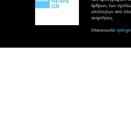
άρθρων, των σχολίω
ιστολογίων από όπο
αναρτήσεις.
Επικοινωνία:
epilog