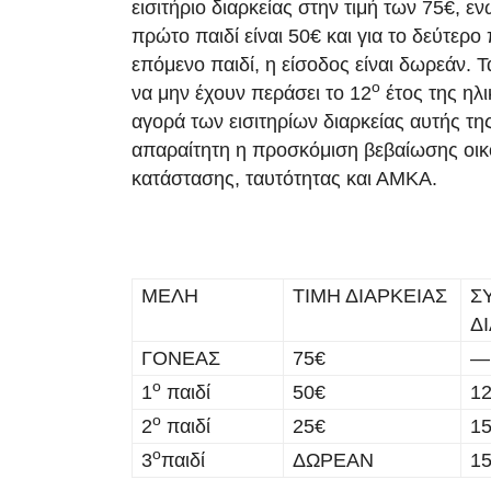
εισιτήριο διαρκείας στην τιμή των 75€, ενώ
πρώτο παιδί είναι 50€ και για το δεύτερο 
επόμενο παιδί, η είσοδος είναι δωρεάν. Τ
ο
να μην έχουν περάσει το 12
έτος της ηλι
αγορά των εισιτηρίων διαρκείας αυτής της
απαραίτητη η προσκόμιση βεβαίωσης οικ
κατάστασης, ταυτότητας και ΑΜΚΑ.
ΜΕΛΗ
ΤΙΜΗ ΔΙΑΡΚΕΙΑΣ
Σ
Δ
ΓΟΝΕΑΣ
75€
—
ο
1
παιδί
50€
1
ο
2
παιδί
25€
1
ο
3
παιδί
ΔΩΡΕΑΝ
1