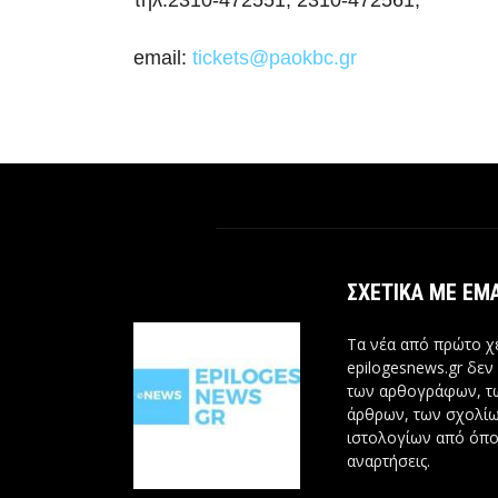
τηλ.2310-472551, 2310-472561,
email:
tickets@paokbc.gr
ΣΧΕΤΙΚΆ ΜΕ ΕΜ
Τα νέα από πρώτο χέ
epilogesnews.gr δεν
των αρθογράφων, 
άρθρων, των σχολίω
ιστολογίων από όπο
αναρτήσεις.