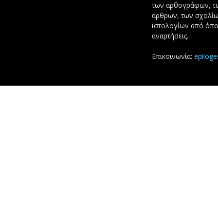
των αρθογράφων, 
άρθρων, των σχολίω
ιστολογίων από όπο
αναρτήσεις.
Επικοινωνία:
epilog