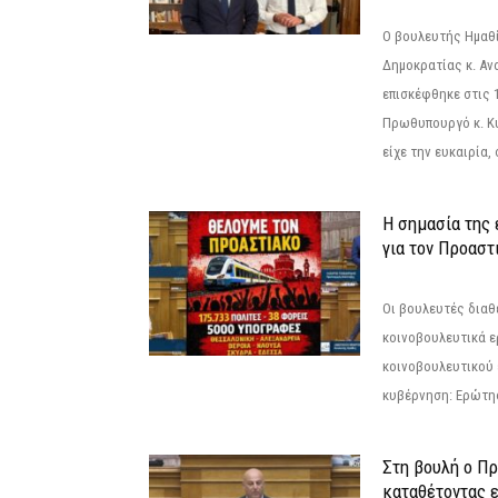
Ο βουλευτής Ημαθ
Δημοκρατίας κ. Α
επισκέφθηκε στις 
Πρωθυπουργό κ. Κ
είχε την ευκαιρία,
Η σημασία της
για τον Προαστ
Οι βουλευτές διαθ
κοινοβουλευτικά ε
κοινοβουλευτικού 
κυβέρνηση: Ερώτη
Στη βουλή ο Π
καταθέτοντας 