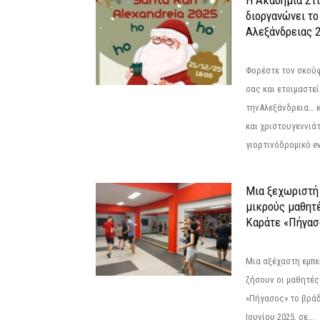
διοργανώνει το
Αλεξάνδρειας 2
Φορέστε τον σκούφ
σας και ετοιμαστεί
τηνΑλεξάνδρεια… 
και χριστουγεννιάτ
γιορτινόδρομικό eve
Μια ξεχωριστή 
μικρούς μαθητ
Καράτε «Πήγασ
Μια αξέχαστη εμπει
ζήσουν οι μαθητές
«Πήγασος» το βρά
Ιουνίου 2025, σε...