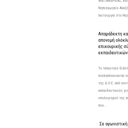
ΑΛΕΞΑΝΔΡΕΙΑΣ, επι
Νηπιαγωγείο Αλεξά
λειτουργεί στο Νησ
Απαράδεκτη κα
απονομή ολόκλ
επικουρικής σύ
εκπαιδευτικών
Το τελευταίο διάσ
πολλαπλασιαστεί οι
της Δ.Ο.Ε. από συ
εκπαιδευτικούς γι
υπολογισμού της ε
που...
Σε αγωνιστική