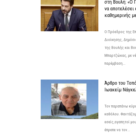
στη Βουλή: «Ο 
να αποτελέσει 
καθημερινής με
Ο Πρόεδρος της Ε
Διοίκησης, Δημόσι
της Βουλής και Βο
Μπαρτζώκας, με νέ
παρέμβαση...
Άρθρο του Τοπ
Ιωακείμ Νάγκε
Τον παραπάνω κύρι
καθόλου. Φαντάζομ
εσείς,αγαπητοί μο
έπρεπε να τον...