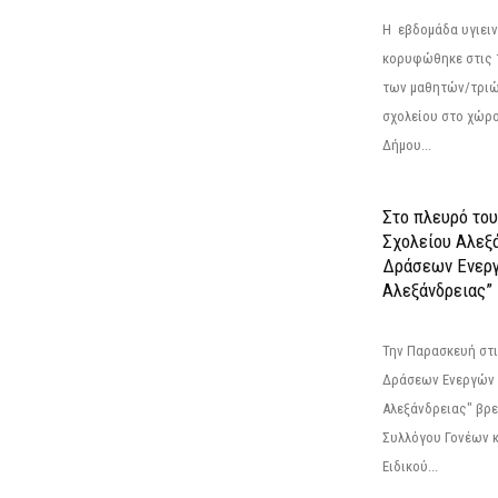
Η εβδομάδα υγιει
κορυφώθηκε στις 13
των μαθητών/τριώ
σχολείου στο χώρ
Δήμου...
Στο πλευρό του
Σχολείου Αλεξ
Δράσεων Ενερ
Αλεξάνδρειας”
Την Παρασκευή στι
Δράσεων Ενεργών
Αλεξάνδρειας" βρε
Συλλόγου Γονέων 
Ειδικού...