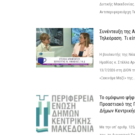
Δυτικής Μακεδονίας.
Αντιπεριφερειάρχη Τε
Συνέντευξη της 
Τηλεόραση. Τι εί
Η βουλευτής της Νέ
Ημαθίας κ. Στέλλα Α
13/7/2026 στη ΔΙΟΝ τ
«Ξεκινάμε Μαζί» της..
Το ομόφωνο ψήφι
Προαστιακό της 
Δήμων Κεντρική
Με την υπ' αριθμ. 1
του, το Διοικητικό 