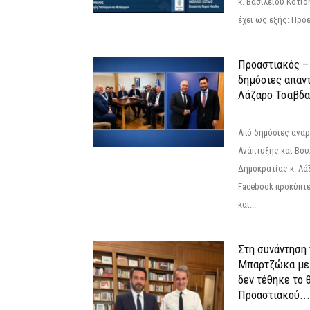
κ. Βασίλειου Κοτί
έχει ως εξής: Πρόε
Προαστιακός – 
δημόσιες απαντ
Λάζαρο Τσαβδα
Από δημόσιες ανα
Ανάπτυξης και Βου
Δημοκρατίας κ. Λ
Facebook προκύπτε
και...
Στη συνάντηση
Μπαρτζώκα με
δεν τέθηκε το 
Προαστιακού...