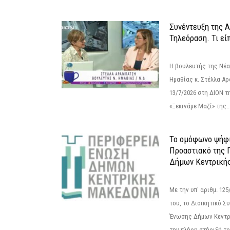
Συνέντευξη της 
Τηλεόραση. Τι εί
Η βουλευτής της Νέ
Ημαθίας κ. Στέλλα Α
13/7/2026 στη ΔΙΟΝ τ
«Ξεκινάμε Μαζί» της..
Το ομόφωνο ψήφι
Προαστιακό της 
Δήμων Κεντρική
Με την υπ' αριθμ. 1
του, το Διοικητικό 
Ένωσης Δήμων Κεντρ
την πλήρη στήριξή του