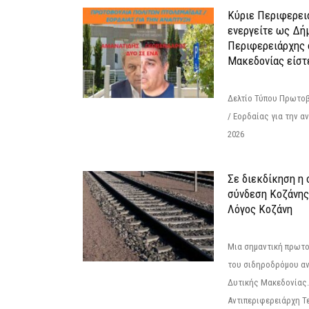
Κύριε Περιφερει
ενεργείτε ως Δή
Περιφερειάρχης 
Μακεδονίας είστ
Δελτίο Τύπου Πρωτοβ
/ Εορδαίας για την 
2026
Σε διεκδίκηση η
σύνδεση Κoζάνης
Λόγος Κοζάνη
Μια σημαντική πρωτο
του σιδηροδρόμου α
Δυτικής Μακεδονίας.
Αντιπεριφερειάρχη Τε