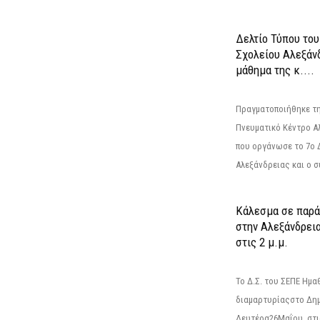
Δελτίο Τύπου το
Σχολείου Αλεξάνδ
μάθημα της κ....
Πραγματοποιήθηκε τη
Πνευματικό Κέντρο Α
που οργάνωσε το 7ο 
Αλεξάνδρειας και ο σ
Κάλεσμα σε παρά
στην Αλεξάνδρεια
στις 2 μ.μ.
Το Δ.Σ. του ΣΕΠΕ Ημ
διαμαρτυρίαςστο Δημ
Δευτέρα26Μαΐου, στις