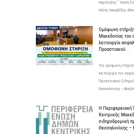
παράταξης " Λαϊκή Σ
Ηλίας Ιακωβίδης έθεσ
Ομόφωνη στήριξη
Μακεδονίας του α
λειτουργία ασφα
Προαστιακού...
Την ομόφωνη στήριξή
λειτουργία του ασφα
Προαστιακού Σιδηρο
Θεσσαλονίκη – Αλεξάν
Η Περιφερειακή
Κεντρικής Μακεδ
σιδηροδρομική π
Θεσσαλονίκης – 