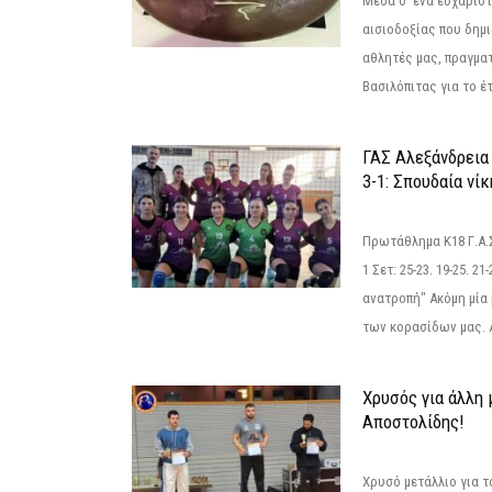
Μέσα σ' ένα ευχάριστ
αισιοδοξίας που δημ
αθλητές μας, πραγμα
Βασιλόπιτας για το έτ
ΓΑΣ Αλεξάνδρεια
3-1: Σπουδαία νί
Πρωτάθλημα Κ18 Γ.Α.
1 Σετ: 25-23. 19-25. 21
ανατροπή" Ακόμη μία 
των κορασίδων μας. Α
Χρυσός για άλλη 
Αποστολίδης!
Χρυσό μετάλλιο για τ