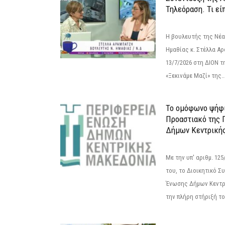
Τηλεόραση. Τι εί
Η βουλευτής της Νέ
Ημαθίας κ. Στέλλα Α
13/7/2026 στη ΔΙΟΝ τ
«Ξεκινάμε Μαζί» της..
Το ομόφωνο ψήφι
Προαστιακό της 
Δήμων Κεντρική
Με την υπ' αριθμ. 1
του, το Διοικητικό 
Ένωσης Δήμων Κεντρ
την πλήρη στήριξή του