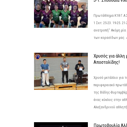
3-1: Σπουδαία νί
Πρωτάθλημα Κ18 Γ.Α.
1 Σετ: 25-23. 19-25. 21
ανατροπή" Ακόμη μία 
των κορασίδων μας. Α
Χρυσός για άλλη 
Αποστολίδης!
Χρυσό μετάλλιο για τ
περιφερειακό πρωτά
της Βάδης-Βυρτεμβέρ
ένας κύκλος στην αθ
Αλεξανδρινού αθλητή 
Πρωτοβουλία Αλλ