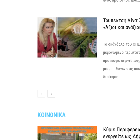
ενός προϊόντος που...
Τουπεκτσή Λίνα
«Άξιοι και ανάξιο
Το σκάνδαλο του ΟΠΕΚ
μεμονωμένο περιστατ
προέκυψε αιφνιδίως,
μιας παθογένειας που
διοίκηση...
ΚΟΙΝΩΝΙΚΑ
Κύριε Περιφερει
ενεργείτε ως Δή