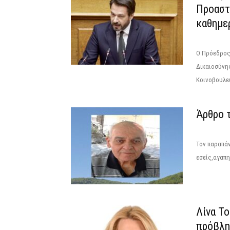
Προαστ
καθημερ
Ο Πρόεδρος
Δικαιοσύνη
Κοινοβουλευ
Άρθρο 
Τον παραπάν
εσείς,αγαπη
Λίνα Το
πρόβλημ