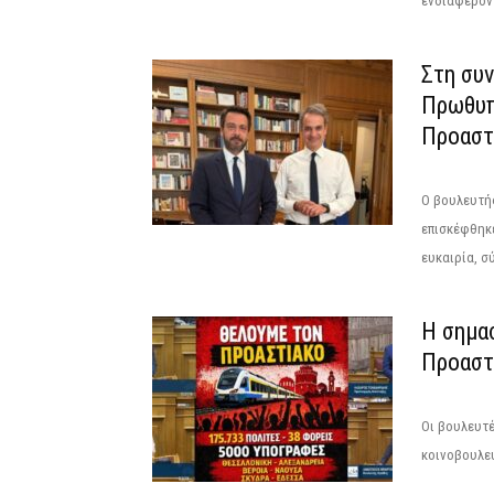
ενδιαφέρον 
Στη συ
Πρωθυπ
Προαστι
Ο βουλευτή
επισκέφθηκε
ευκαιρία, σ
Η σημασ
Προαστ
Οι βουλευτέ
κοινοβουλε