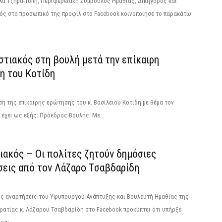
λα Τζήμα-Τόπη, Περιφερειακή Σύμβουλος Ημαθίας, Δικηγόρος και
κός στο προσωπικό της προφίλ στο Facebook κοινοποίησε το παρακάτω
στιακός στη βουλή μετά την επίκαιρη
η του Κοτίδη
 της επίκαιρης ερώτησης του κ. Βασίλειου Κοτίδη με θέμα τον
έχει ως εξής: Πρόεδρος Βουλής: Με...
ιακός – Οι πολίτες ζητούν δημόσιες
σεις από τον Λάζαρο Τσαβδαρίδη
ες αναρτήσεις του Υφυπουργού Ανάπτυξης και Βουλευτή Ημαθίας της
ατίας κ. Λάζαρου Τσαβδαρίδη στο Facebook προκύπτει ότι υπήρξε