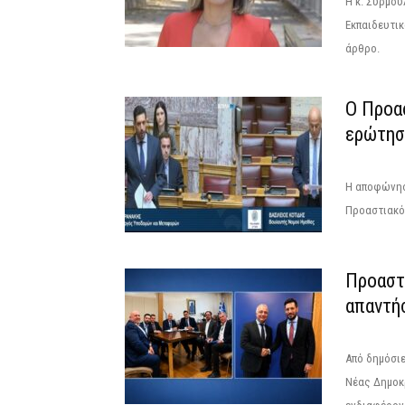
Η κ. Συρμού
Εκπαιδευτι
άρθρο.
Ο Προα
ερώτησ
Η αποφώνηση
Προαστιακό 
Προαστ
απαντή
Από δημόσι
Νέας Δημοκρ