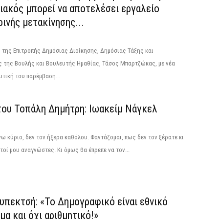
ιακός μπορεί να αποτελέσει εργαλείο
ινής μετακίνησης...
 της Επιτροπής Δημόσιας Διοίκησης, Δημόσιας Τάξης και
ς της Βουλής και Βουλευτής Ημαθίας, Τάσος Μπαρτζώκας, με νέα
τική του παρέμβαση...
του Τοπάλη Δημήτρη: Ιωακείμ Νάγκελ
ω κύριο, δεν τον ήξερα καθόλου. Φαντάζομαι, πως δεν τον ξέρατε κι
τοί μου αναγνώστες. Κι όμως θα έπρεπε να τον...
υπεκτσή: «Το Δημογραφικό είναι εθνικό
α και όχι αριθμητικό!»