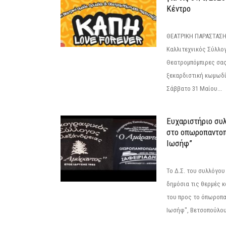
Κέντρο
ΘΕΑΤΡΙΚΗ ΠΑΡΑΣΤΑΣΗ
Καλλιτεχνικός Σύλλο
Θεατρομπόμπιρες σας
ξεκαρδιστική κωμωδί
Σάββατο 31 Μαίου...
Ευχαριστήριο συ
στο οπωροπαντοπ
Ιωσήφ”
Το Δ.Σ. του συλλόγο
δημόσια τις θερμές κ
του προς το όπωροπ
Ιωσήφ", Βετσοπούλου 1