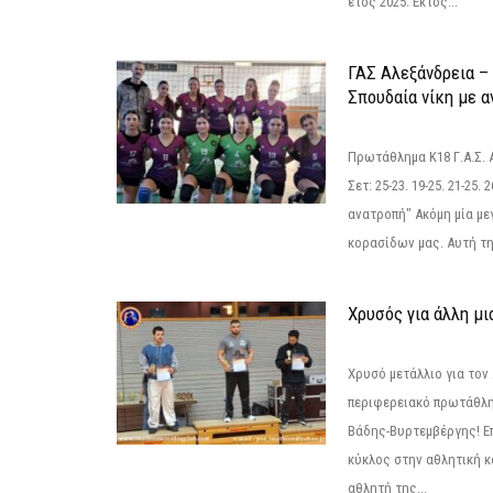
έτος 2025. Εκτός...
ΓΑΣ Αλεξάνδρεια – 
Σπουδαία νίκη με 
Πρωτάθλημα Κ18 Γ.Α.Σ.
Σετ: 25-23. 19-25. 21-25.
ανατροπή" Ακόμη μία με
κορασίδων μας. Αυτή τη
Χρυσός για άλλη μι
Χρυσό μετάλλιο για τον
περιφερειακό πρωτάθλη
Βάδης-Βυρτεμβέργης! Επ
κύκλος στην αθλητική κ
αθλητή της...