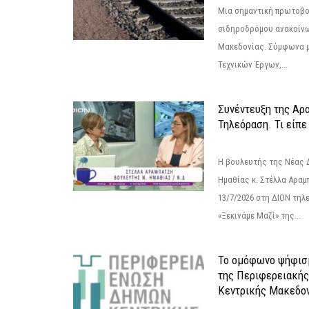
Μια σημαντική πρωτοβο
σιδηροδρόμου ανακοίνω
Μακεδονίας. Σύμφωνα μ
Τεχνικών Έργων,...
Συνέντευξη της Αρ
Τηλεόραση. Τι είπε
Η βουλευτής της Νέας 
Ημαθίας κ. Στέλλα Αραμ
13/7/2026 στη ΔΙΟΝ τηλ
«Ξεκινάμε Μαζί» της...
Το ομόφωνο ψήφισμ
της Περιφερειακή
Κεντρικής Μακεδο