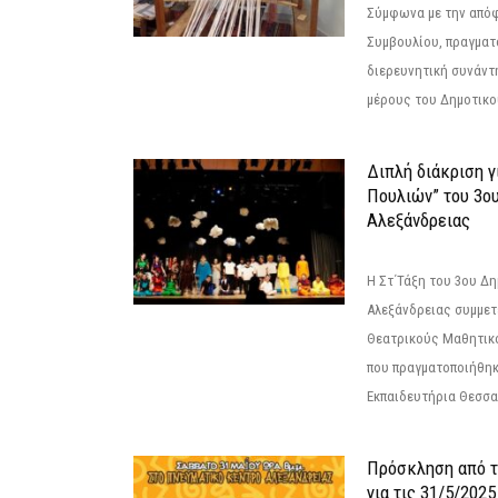
Σύμφωνα με την από
Συμβουλίου, πραγματ
διερευνητική συνάντ
μέρους του Δημοτικού
Διπλή διάκριση γ
Πουλιών” του 3ο
Αλεξάνδρειας
Η Στ΄Τάξη του 3ου Δ
Αλεξάνδρειας συμμετ
Θεατρικούς Μαθητικο
που πραγματοποιήθηκ
Εκπαιδευτήρια Θεσσαλ
Πρόσκληση από 
για τις 31/5/202