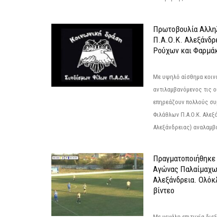
Πρωτοβουλία Αλληλ
Π.Α.Ο.Κ. Αλεξάνδρ
Ρούχων και Φαρμάκ
Με υψηλό αίσθημα κοιν
αντιλαμβανόμενος τις ο
επηρεάζουν πολλούς συ
Φιλάθλων Π.Α.Ο.Κ. Αλεξά
Αλεξάνδρειας) αναλαμβά
Πραγματοποιήθηκε
Αγώνας Παλαίμαχω
Αλεξάνδρεια. Ολόκ
βίντεο
Με μεγάλη επιτυχία διε