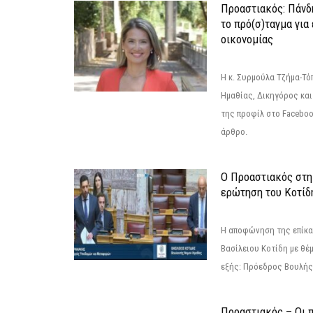
Προαστιακός: Πάνδη
το πρό(σ)ταγμα για
οικονομίας
Η κ. Συρμούλα Τζήμα-Τ
Ημαθίας, Δικηγόρος και
της προφίλ στο Facebo
άρθρο.
Ο Προαστιακός στη
ερώτηση του Κοτίδ
Η αποφώνηση της επίκα
Βασίλειου Κοτίδη με θέ
εξής: Πρόεδρος Βουλής:
Προαστιακός – Οι 